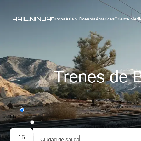
Europa
Asia y Oceanía
Américas
Oriente Medio
Trenes de 
Ida
Ida y vuelta
15
Ciudad de salida