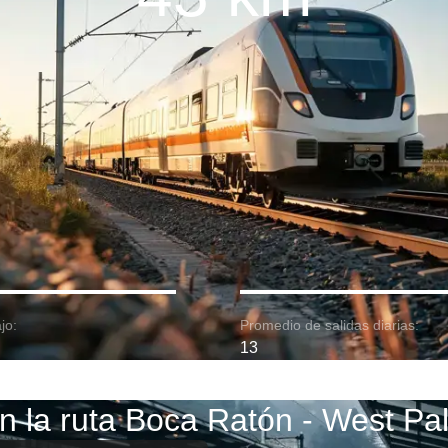
jo:
Promedio de salidas diarias:
13
n la ruta Boca Ratón - West P