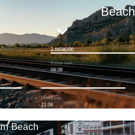
Beach
1 estación
Primer tren:
06:38
Último tren:
21:38
alm Beach