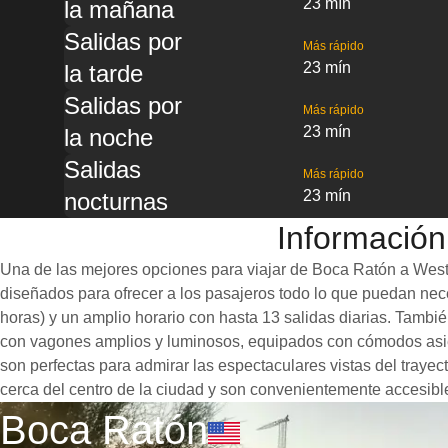
23 mín
la mañana
Salidas por
Más rápido
23 mín
la tarde
Salidas por
Más rápido
23 mín
la noche
Salidas
Más rápido
23 mín
nocturnas
Información
Una de las mejores opciones para viajar de Boca Ratón a West 
diseñados para ofrecer a los pasajeros todo lo que puedan neces
horas) y un amplio horario con hasta 13 salidas diarias. Tamb
con vagones amplios y luminosos, equipados con cómodos asie
son perfectas para admirar las espectaculares vistas del traye
cerca del centro de la ciudad y son convenientemente accesible
Boca Ratón