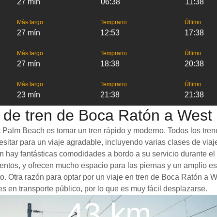
27 mín
06:38
11:38
Más largo
Temprano
Último
27 mín
12:53
17:38
Más largo
Temprano
Último
27 mín
18:38
20:38
Más largo
Temprano
Último
23 mín
21:38
21:38
 de tren de Boca Ratón a Wes
Palm Beach es tomar un tren rápido y moderno. Todos los trenes
itar para un viaje agradable, incluyendo varias clases de viaje 
ién hay fantásticas comodidades a bordo a su servicio durante 
ntos, y ofrecen mucho espacio para las piernas y un amplio e
cto. Otra razón para optar por un viaje en tren de Boca Ratón a
s en transporte público, por lo que es muy fácil desplazarse.
43 km