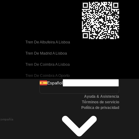
Tren De Albufeira A Lisboa
Tren De Madrid A Lisboa
Tren De Coimbra A Lisboa
Tren De Coimbra A Oporto
Español
Tren De Valencia A Barcelona
Ayuda & Asistencia
Tren De Sevilla A Barcelona
Términos de servicio
Política de privacidad
Tren De Málaga A Barcelona
a compañía
Tren De Málaga A Madrid
Tren De Córdoba A Madrid