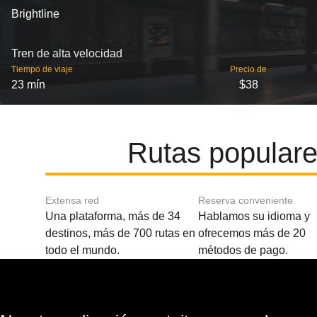
Brightline
Tren de alta velocidad
Tiempo de viaje
Precio de
23 mín
$38
Rutas popular
Extensa red
Reserva conveniente
Una plataforma, más de 34
Hablamos su idioma y
destinos, más de 700 rutas en
ofrecemos más de 20
todo el mundo.
métodos de pago.