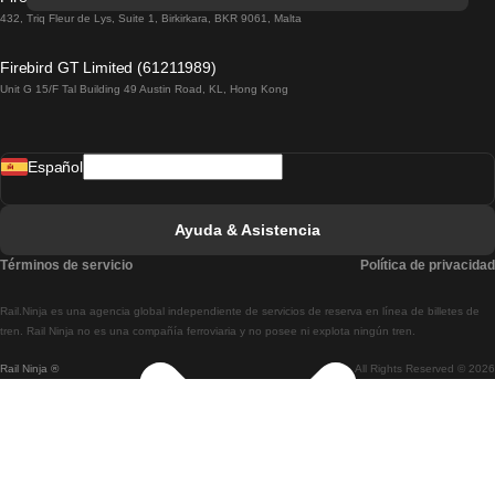
Tren De Lisboa A Lagos
432, Triq Fleur de Lys, Suite 1, Birkirkara, BKR 9061, Malta
Tren De Lagos A Lisboa
Firebird GT Limited (61211989)
Unit G 15/F Tal Building 49 Austin Road, KL, Hong Kong
Tren De Lisboa A Madrid
Tren De Madrid A Lisboa
Español
Tren De Lisboa A Faro
Tren De Faro A Lisboa
Ayuda & Asistencia
Tren De Lisboa A Coimbra
Términos de servicio
Política de privacidad
Tren De Coimbra A Lisboa
Rail.Ninja es una agencia global independiente de servicios de reserva en línea de billetes de
Tren De Lisboa A Braga
tren. Rail Ninja no es una compañía ferroviaria y no posee ni explota ningún tren.
Rail Ninja ®
All Rights Reserved © 2026
Tren De Braga A Lisboa
Tren De Oporto A Coimbra
Tren De Coimbra A Oporto
Tren De Barcelona A Madrid