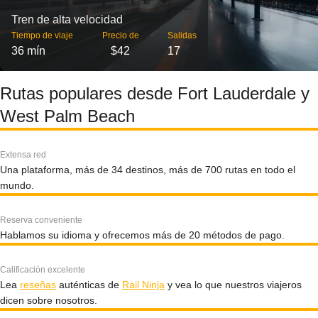
Tren de alta velocidad
Tiempo de viaje
Precio de
Salidas
36 mín
$42
17
Rutas populares desde Fort Lauderdale y
West Palm Beach
Extensa red
Una plataforma, más de 34 destinos, más de 700 rutas en todo el
mundo.
Reserva conveniente
Hablamos su idioma y ofrecemos más de 20 métodos de pago.
Calificación excelente
Lea
reseñas
auténticas de
Rail Ninja
y vea lo que nuestros viajeros
dicen sobre nosotros.