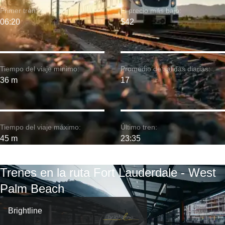
Primer tren:
El precio más bajo:
06:20
$42
Tiempo del viaje mínimo:
Promedio de salidas diarias:
36 m
17
Tiempo del viaje máximo:
Último tren:
45 m
23:35
Trenes en la ruta Fort Lauderdale - West
Palm Beach
Brightline