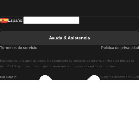
Tren De Madrid A Lisboa
Español
Tren De Lisboa A Faro
Tren De Faro A Lisboa
Ayuda & Asistencia
Tren De Lisboa A Coimbra
Términos de servicio
Política de privacidad
Tren De Coimbra A Lisboa
Rail.Ninja es una agencia global independiente de servicios de reserva en línea de billetes de
Tren De Lisboa A Braga
tren. Rail Ninja no es una compañía ferroviaria y no posee ni explota ningún tren.
Rail Ninja ®
All Rights Reserved © 2026
Tren De Braga A Lisboa
Tren De Oporto A Coimbra
Tren De Coimbra A Oporto
Tren De Barcelona A Madrid
Tren De Madrid A Barcelona
Tren De Barcelona A Valencia