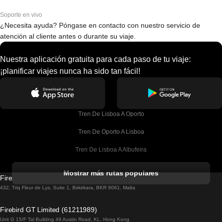
Soporte en vivo
¿Necesita ayuda? Póngase en contacto con nuestro servicio de
atención al cliente antes o durante su viaje.
Nuestra aplicación gratuita para cada paso de tu viaje:
¡planificar viajes nunca ha sido tan fácil!
Tren De Lisboa A Oporto
Tren De Oporto A Lisboa
Tren De Lisboa A Albufeira
Tren De Albufeira A Lisboa
Mostrar más rutas populares
Firebird GT Limited (OC 1451)
Tren De Lisboa A Lagos
432, Triq Fleur de Lys, Suite 1, Birkirkara, BKR 9061, Malta
Tren De Lagos A Lisboa
Firebird GT Limited (61211989)
Unit G 15/F Tal Building 49 Austin Road, KL, Hong Kong
Tren De Lisboa A Madrid