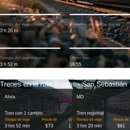
Tiempo del viaje mínimo:
Promedio de salidas diarias:
3 h 20 m
2
Tiempo del viaje máximo:
Último tren:
3 h 52 m
16:55
Trenes en la ruta Burgos - San Sebastián
Alvia
MD
Tren con 1 cambio
Tren regional
Tiempo de viaje
Precio de
Salidas
Tiempo de viaje
Precio de
3 hrs 52 mín
$73
1
3 hrs 20 mín
$61