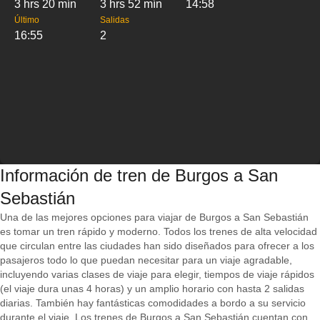
3 hrs 20 mín
3 hrs 52 mín
14:58
Último
Salidas
16:55
2
Información de tren de Burgos a San
Sebastián
Una de las mejores opciones para viajar de Burgos a San Sebastián
es tomar un tren rápido y moderno. Todos los trenes de alta velocidad
que circulan entre las ciudades han sido diseñados para ofrecer a los
pasajeros todo lo que puedan necesitar para un viaje agradable,
incluyendo varias clases de viaje para elegir, tiempos de viaje rápidos
(el viaje dura unas 4 horas) y un amplio horario con hasta 2 salidas
diarias. También hay fantásticas comodidades a bordo a su servicio
durante el viaje. Los trenes de Burgos a San Sebastián cuentan con