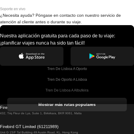
Soporte en vivo
¿Necesita ayuda? Póngase en contacto con nuestro servicio de
atención al cliente antes o durante su viaje.
Nuestra aplicación gratuita para cada paso de tu viaje:
¡planificar viajes nunca ha sido tan fácil!
Tren De Lisboa A Oporto
Tren De Oporto A Lisboa
Tren De Lisboa A Albufeira
Tren De Albufeira A Lisboa
Mostrar más rutas populares
Firebird GT Limited (OC 1451)
Tren De Lisboa A Lagos
432, Triq Fleur de Lys, Suite 1, Birkirkara, BKR 9061, Malta
Tren De Lagos A Lisboa
Firebird GT Limited (61211989)
Unit G 15/F Tal Building 49 Austin Road, KL, Hong Kong
Tren De Lisboa A Madrid