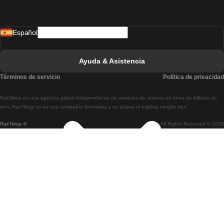
Tren De Madrid A Lisboa
Español
Tren De Lisboa A Faro
Tren De Faro A Lisboa
Ayuda & Asistencia
Tren De Lisboa A Coimbra
Términos de servicio
Política de privacidad
Tren De Coimbra A Lisboa
Rail.Ninja es una agencia global independiente de servicios de reserva en línea de billetes de
Tren De Lisboa A Braga
tren. Rail Ninja no es una compañía ferroviaria y no posee ni explota ningún tren.
Rail Ninja ®
All Rights Reserved © 2026
Tren De Braga A Lisboa
Tren De Oporto A Coimbra
Tren De Coimbra A Oporto
Tren De Barcelona A Madrid
Tren De Madrid A Barcelona
Tren De Barcelona A Valencia