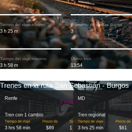
Tiempo del viaje mínimo:
Promedio de salidas diarias:
3 h 25 m
3
Tiempo del viaje máximo:
Último tren:
3 h 58 m
13:54
Trenes en la ruta San Sebastián - Burgos
Renfe
MD
Tren con 1 cambio
Tren regional
Tiempo de viaje
Precio de
Salidas
Tiempo de viaje
Precio de
3 hrs 58 mín
$89
1
3 hrs 25 mín
$61