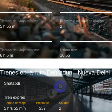
Tiempo del viaje mínimo:
Promedio de salidas diarias:
5 h 55 m
2
Tiempo del viaje máximo:
Último tren:
6 h 5 m
16:55
Trenes en la ruta Dehradun - Nueva Delhi
Shatabdi
Tren exprés
Tiempo de viaje
Precio de
Salidas
5 hrs 55 mín
$37
2