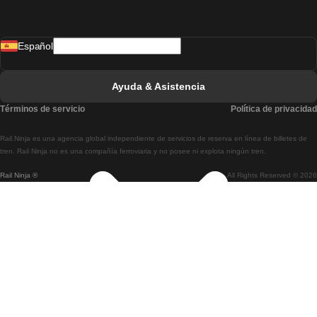
Tren De Madrid A Lisboa
Español
Tren De Lisboa A Faro
Tren De Faro A Lisboa
Ayuda & Asistencia
Tren De Lisboa A Coimbra
Términos de servicio
Política de privacidad
Tren De Coimbra A Lisboa
Rail.Ninja es una agencia global independiente de servicios de reserva en línea de billetes de
Tren De Lisboa A Braga
tren. Rail Ninja no es una compañía ferroviaria y no posee ni explota ningún tren.
Rail Ninja ®
All Rights Reserved © 2026
Tren De Braga A Lisboa
Tren De Oporto A Coimbra
Tren De Coimbra A Oporto
Tren De Barcelona A Madrid
Tren De Madrid A Barcelona
Tren De Barcelona A Valencia