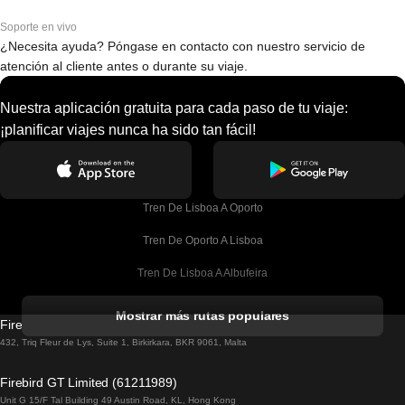
Soporte en vivo
¿Necesita ayuda? Póngase en contacto con nuestro servicio de
atención al cliente antes o durante su viaje.
Nuestra aplicación gratuita para cada paso de tu viaje:
¡planificar viajes nunca ha sido tan fácil!
Tren De Lisboa A Oporto
Tren De Oporto A Lisboa
Tren De Lisboa A Albufeira
Tren De Albufeira A Lisboa
Mostrar más rutas populares
Firebird GT Limited (OC 1451)
Tren De Lisboa A Lagos
432, Triq Fleur de Lys, Suite 1, Birkirkara, BKR 9061, Malta
Tren De Lagos A Lisboa
Firebird GT Limited (61211989)
Unit G 15/F Tal Building 49 Austin Road, KL, Hong Kong
Tren De Lisboa A Madrid