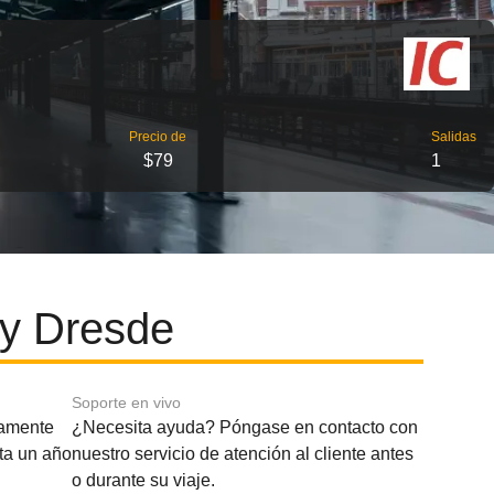
Precio de
Salidas
$79
1
 y Dresde
Soporte en vivo
amente
¿Necesita ayuda? Póngase en contacto con
sta un año
nuestro servicio de atención al cliente antes
o durante su viaje.