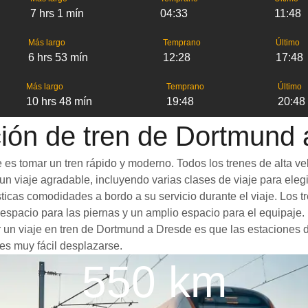
7 hrs 1 mín
04:33
11:48
Más largo
Temprano
Último
6 hrs 53 mín
12:28
17:48
Más largo
Temprano
Último
10 hrs 48 mín
19:48
20:48
ión de tren de Dortmund
es tomar un tren rápido y moderno. Todos los trenes de alta ve
n viaje agradable, incluyendo varias clases de viaje para elegir
ásticas comodidades a bordo a su servicio durante el viaje. Lo
spacio para las piernas y un amplio espacio para el equipaje
or un viaje en tren de Dortmund a Dresde es que las estaciones d
es muy fácil desplazarse.
550 km