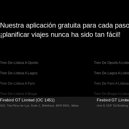
Nuestra aplicación gratuita para cada paso 
¡planificar viajes nunca ha sido tan fácil!
Tren De Lisboa A Oporto
Tren De Oporto A Lisb
Tren De Lisboa A Lagos
Tren De Lagos A Lisb
Tren De Lisboa A Faro
Tren De Faro A Lisboa
Tren De Lisboa A Braga
Tren De Braga A Lisb
Firebird GT Limited (OC 1451)
Firebird GT Limit
Tren De Barcelona A Madrid
Tren De Madrid A Bar
432, Triq Fleur de Lys, Suite 1, Birkirkara, BKR 9061, Malta
Unit G 15/F Tal Buildin
Tren De Barcelona A París
Tren De París A Barce
Tren De Barcelona A San Sebastián
Tren De San Sebastiá