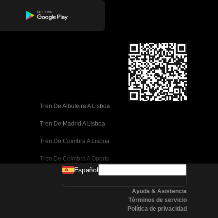
Tren De Albufeira A Lisboa
Tren De Madrid A Lisboa
Tren De Coimbra A Lisboa
Tren De Coimbra A Oporto
Español
Tren De Valencia A Barcelona
Ayuda & Asistencia
Tren De Sevilla A Barcelona
Términos de servicio
Política de privacidad
Tren De Málaga A Barcelona