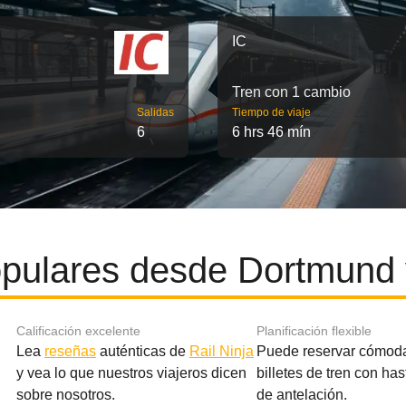
IC
Tren con 1 cambio
Salidas
Tiempo de viaje
6
6 hrs 46 mín
pulares desde Dortmund
Calificación excelente
Planificación flexible
Lea
reseñas
auténticas de
Rail Ninja
Puede reservar cómod
y vea lo que nuestros viajeros dicen
billetes de tren con ha
sobre nosotros.
de antelación.