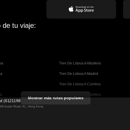
de tu viaje:
oa
Tren De Lisboa A Albufeira
oa
Tren De Lisboa A Madrid
Tren De Lisboa A Coimbra
oa
Tren De Oporto A Coimbra
Mostrar más rutas populares
ed (61211989)
celona
Tren De Barcelona A Valencia
g 49 Austin Road, KL, Hong Kong
lona
Tren De Barcelona A Sevilla
n A Barcelona
Tren De Barcelona A Málaga