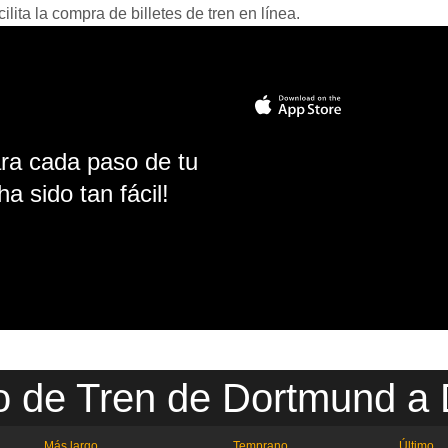
ita la compra de billetes de tren en línea.
ara cada paso de tu
ha sido tan fácil!
o de Tren de Dortmund a
Más largo
Temprano
Último