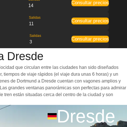
Consultar precios
14
Salidas
Consultar precios
11
Salidas
Consultar precios
3
 a Dresde
locidad que circulan entre las ciudades han sido diseñados
, tiempos de viaje rápidos (el viaje dura unas 6 horas) y un
s trenes de Dortmund a Dresde cuentan con vagones amplios y
. Las grandes ventanas panorámicas son perfectas para admirar
e tren están situadas cerca del centro de la ciudad y son
Dresde