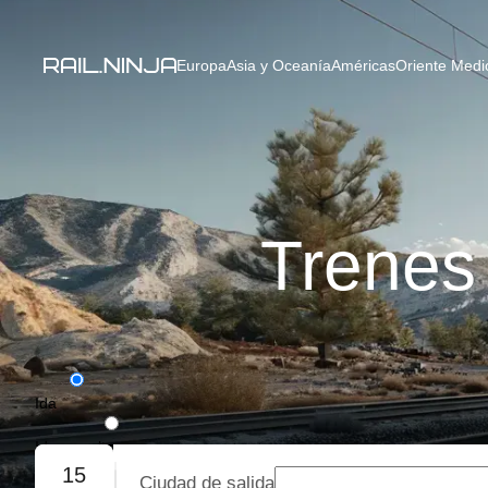
Europa
Asia y Oceanía
Américas
Oriente Medio
Trenes
Ida
Ida y vuelta
15
Ciudad de salida