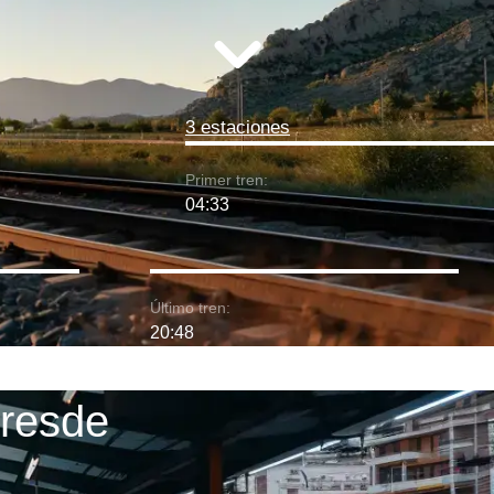
3 estaciones
Primer tren:
04:33
Último tren:
20:48
Dresde