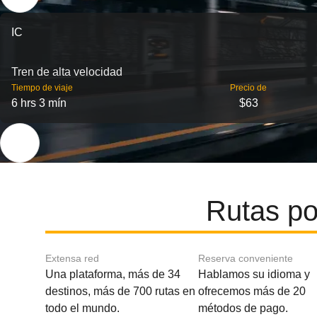
IC
Tren de alta velocidad
Tiempo de viaje
Precio de
6 hrs 3 mín
$63
Rutas po
Extensa red
Reserva conveniente
Una plataforma, más de 34
Hablamos su idioma y
destinos, más de 700 rutas en
ofrecemos más de 20
todo el mundo.
métodos de pago.