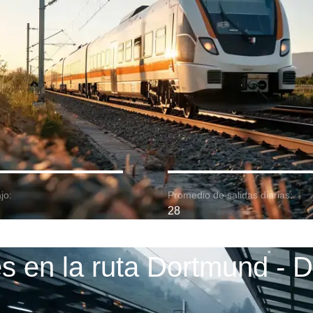
jo:
Promedio de salidas diarias:
28
s en la ruta Dortmund - 