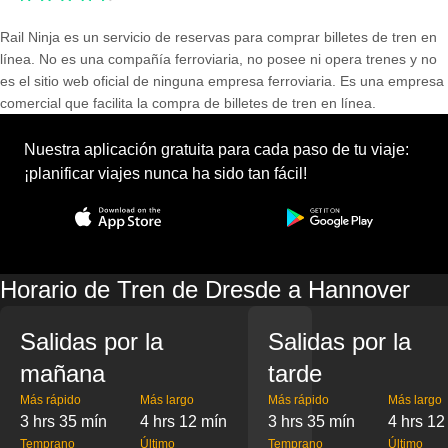
Rail Ninja es un servicio de reservas para comprar billetes de tren en
línea. No es una compañía ferroviaria, no posee ni opera trenes y no
es el sitio web oficial de ninguna empresa ferroviaria. Es una empresa
comercial que facilita la compra de billetes de tren en línea.
Nuestra aplicación gratuita para cada paso de tu viaje:
¡planificar viajes nunca ha sido tan fácil!
Horario de Tren de Dresde a Hannover
Salidas por la
Salidas por la
mañana
tarde
Más rápido
Más largo
Más rápido
Más largo
3 hrs 35 mín
4 hrs 12 mín
3 hrs 35 mín
4 hrs 12
Temprano
Último
Temprano
Último