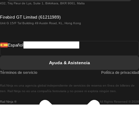
Tren De Lisboa A Lagos
432, Triq Fleur de Lys, Suite 1, Birkirkara, BKR 9061, Malta
Tren De Lagos A Lisboa
Firebird GT Limited (61211989)
Unit G 15/F Tal Building 49 Austin Road, KL, Hong Kong
Tren De Lisboa A Madrid
Tren De Madrid A Lisboa
Español
Tren De Lisboa A Faro
Tren De Faro A Lisboa
Ayuda & Asistencia
Tren De Lisboa A Coimbra
Términos de servicio
Política de privacidad
Tren De Coimbra A Lisboa
Rail.Ninja es una agencia global independiente de servicios de reserva en línea de billetes de
Tren De Lisboa A Braga
tren. Rail Ninja no es una compañía ferroviaria y no posee ni explota ningún tren.
Rail Ninja ®
All Rights Reserved © 2026
Tren De Braga A Lisboa
Tren De Oporto A Coimbra
Tren De Coimbra A Oporto
Tren De Barcelona A Madrid