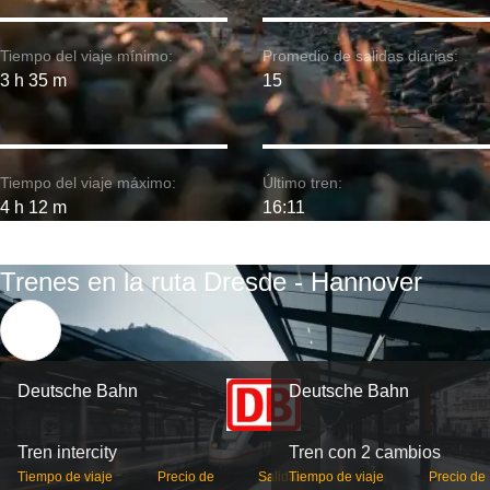
Tiempo del viaje mínimo:
Promedio de salidas diarias:
3 h 35 m
15
Tiempo del viaje máximo:
Último tren:
4 h 12 m
16:11
Trenes en la ruta Dresde - Hannover
Deutsche Bahn
Deutsche Bahn
Tren intercity
Tren con 2 cambios
Tiempo de viaje
Precio de
Salidas
Tiempo de viaje
Precio de