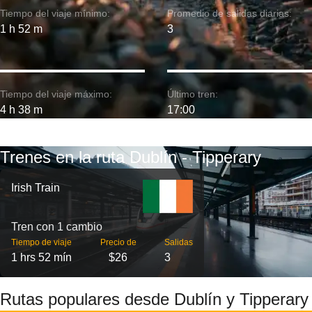
Tiempo del viaje mínimo:
Promedio de salidas diarias:
1 h 52 m
3
Tiempo del viaje máximo:
Último tren:
4 h 38 m
17:00
Trenes en la ruta Dublín - Tipperary
Irish Train
Tren con 1 cambio
Tiempo de viaje
Precio de
Salidas
1 hrs 52 mín
$26
3
Rutas populares desde Dublín y Tipperary