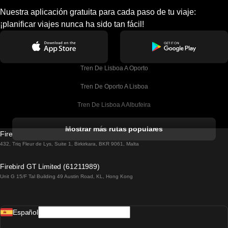
Nuestra aplicación gratuita para cada paso de tu viaje:
¡planificar viajes nunca ha sido tan fácil!
Tren De Lisboa A Oporto
Tren De Oporto A Lisboa
Tren De Lisboa A Albufeira
Tren De Albufeira A Lisboa
Mostrar más rutas populares
Firebird GT Limited (OC 1451)
Tren De Lisboa A Lagos
432, Triq Fleur de Lys, Suite 1, Birkirkara, BKR 9061, Malta
Tren De Lagos A Lisboa
Firebird GT Limited (61211989)
Unit G 15/F Tal Building 49 Austin Road, KL, Hong Kong
Tren De Lisboa A Madrid
Tren De Madrid A Lisboa
Español
Tren De Lisboa A Faro