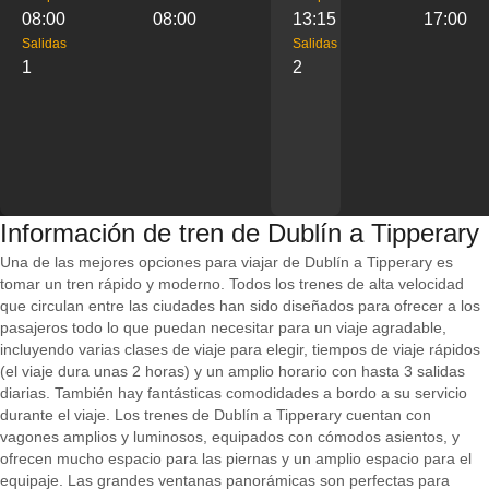
08:00
08:00
13:15
17:00
Salidas
Salidas
1
2
Información de tren de Dublín a Tipperary
Una de las mejores opciones para viajar de Dublín a Tipperary es
tomar un tren rápido y moderno. Todos los trenes de alta velocidad
que circulan entre las ciudades han sido diseñados para ofrecer a los
pasajeros todo lo que puedan necesitar para un viaje agradable,
incluyendo varias clases de viaje para elegir, tiempos de viaje rápidos
(el viaje dura unas 2 horas) y un amplio horario con hasta 3 salidas
diarias. También hay fantásticas comodidades a bordo a su servicio
durante el viaje. Los trenes de Dublín a Tipperary cuentan con
vagones amplios y luminosos, equipados con cómodos asientos, y
ofrecen mucho espacio para las piernas y un amplio espacio para el
equipaje. Las grandes ventanas panorámicas son perfectas para