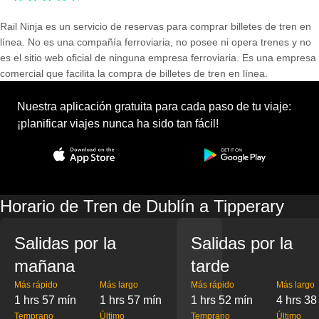
Rail Ninja es un servicio de reservas para comprar billetes de tren en
línea. No es una compañía ferroviaria, no posee ni opera trenes y no
es el sitio web oficial de ninguna empresa ferroviaria. Es una empresa
comercial que facilita la compra de billetes de tren en línea.
Nuestra aplicación gratuita para cada paso de tu viaje:
¡planificar viajes nunca ha sido tan fácil!
Horario de Tren de Dublín a Tipperary
Salidas por la
Salidas por la
mañana
tarde
Más rápido
Más largo
Más rápido
Más largo
1 hrs 57 mín
1 hrs 57 mín
1 hrs 52 mín
4 hrs 38
Temprano
Último
Temprano
Último