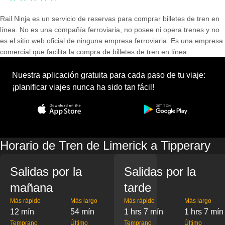
Rail Ninja es un servicio de reservas para comprar billetes de tren en
línea. No es una compañía ferroviaria, no posee ni opera trenes y no
es el sitio web oficial de ninguna empresa ferroviaria. Es una empresa
comercial que facilita la compra de billetes de tren en línea.
Nuestra aplicación gratuita para cada paso de tu viaje:
¡planificar viajes nunca ha sido tan fácil!
Horario de Tren de Limerick a Tipperary
Salidas por la
Salidas por la
mañana
tarde
Más rápido
Más largo
Más rápido
Más largo
12 mín
54 mín
1 hrs 7 mín
1 hrs 7 mín
Temprano
Último
Temprano
Último