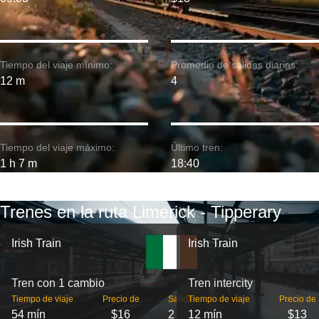
Tiempo del viaje mínimo:
Promedio de salidas diarias:
12 m
4
Tiempo del viaje máximo:
Último tren:
1 h 7 m
18:40
Trenes en la ruta Limerick - Tipperary
Irish Train
Irish Train
Tren con 1 cambio
Tren intercity
Tiempo de viaje
Precio de
Salidas
Tiempo de viaje
Precio de
54 mín
$16
2
12 mín
$13