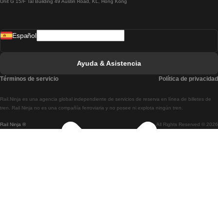
Unit G 15/F Tal Building 49 Austin Road, KL, Hong Kong
Tren De Lisboa A Madrid
Tren De Madrid A Lisboa
Español
Tren De Lisboa A Faro
Tren De Faro A Lisboa
Ayuda & Asistencia
Tren De Lisboa A Coimbra
Términos de servicio
Política de privacidad
Tren De Coimbra A Lisboa
Rail.Ninja es una agencia global independiente de servicios de reserva en línea de billetes de
Tren De Lisboa A Braga
tren. Rail Ninja no es una compañía ferroviaria y no posee ni explota ningún tren.
Rail Ninja ®
All Rights Reserved © 2026
Tren De Braga A Lisboa
Tren De Oporto A Coimbra
Tren De Coimbra A Oporto
Tren De Barcelona A Madrid
Tren De Madrid A Barcelona
Tren De Barcelona A Valencia