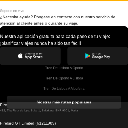
Soporte en vivo
¿Necesita ayuda? Póngase en contacto con nuestro servicio de
atención al cliente antes o durante su viaje.
Nuestra aplicación gratuita para cada paso de tu viaje:
¡planificar viajes nunca ha sido tan fácil!
Tren De Lisboa A Oporto
Tren De Oporto A Lisboa
Tren De Lisboa A Albufeira
Tren De Albufeira A Lisboa
Mostrar más rutas populares
Firebird GT Limited (OC 1451)
Tren De Lisboa A Lagos
432, Triq Fleur de Lys, Suite 1, Birkirkara, BKR 9061, Malta
Tren De Lagos A Lisboa
Firebird GT Limited (61211989)