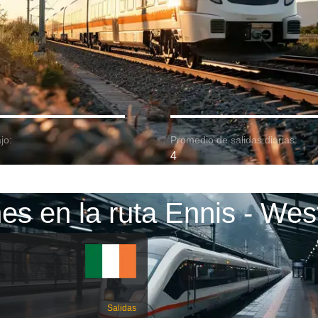
jo:
Promedio de salidas diarias:
4
es en la ruta Ennis - Wes
Salidas