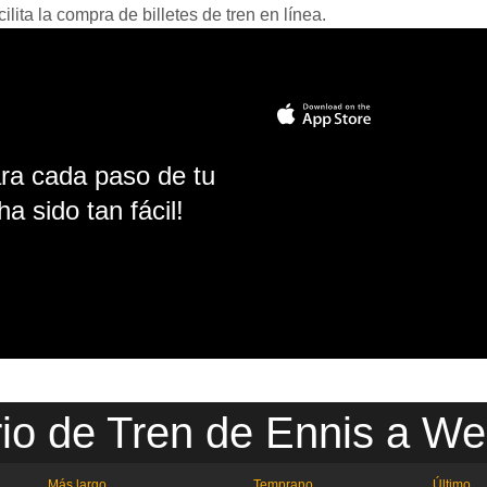
ita la compra de billetes de tren en línea.
ara cada paso de tu
ha sido tan fácil!
io de Tren de Ennis a We
Más largo
Temprano
Último