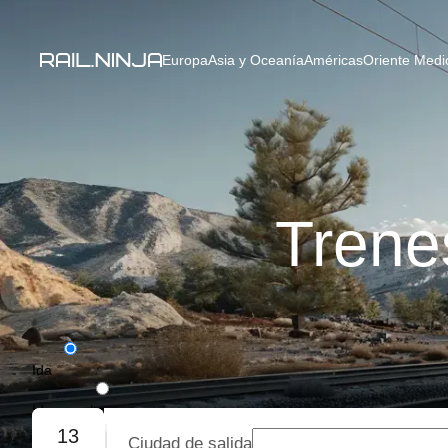
Europa
Asia y Oceanía
Américas
Oriente Medio
Trene
Ida
Ida y vuelta
13
Ciudad de salida