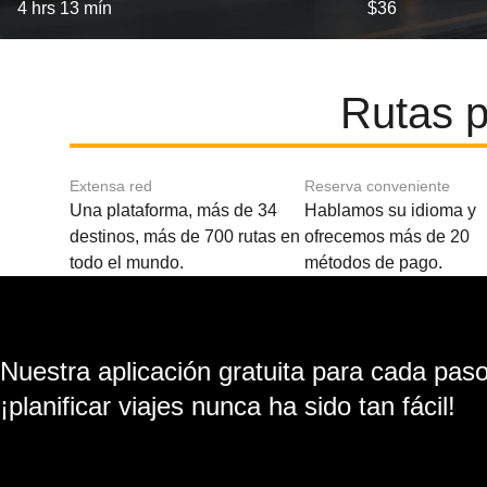
4 hrs 13 mín
$36
Rutas p
Extensa red
Reserva conveniente
Una plataforma, más de 34
Hablamos su idioma y
destinos, más de 700 rutas en
ofrecemos más de 20
todo el mundo.
métodos de pago.
Nuestra aplicación gratuita para cada paso 
¡planificar viajes nunca ha sido tan fácil!