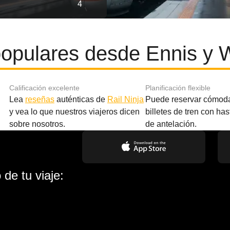
4
opulares desde Ennis y 
Calificación excelente
Planificación flexible
Lea
reseñas
auténticas de
Rail Ninja
Puede reservar cómod
y vea lo que nuestros viajeros dicen
billetes de tren con ha
sobre nosotros.
de antelación.
de tu viaje: