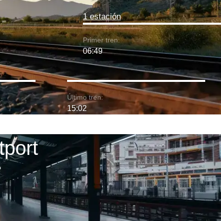
1 estación
Primer tren:
06:49
Último tren:
15:02
tport