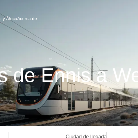
 y África
Acerca de
s de Ennis a We
Ciudad de llegada