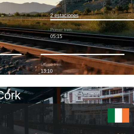
2 estaciones
Primer tren:
05:15
Último tren:
13:10
Cork