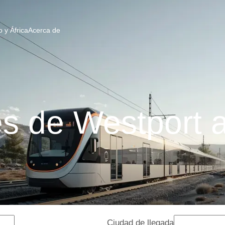
 y África
Acerca de
s de Westport 
Ciudad de llegada