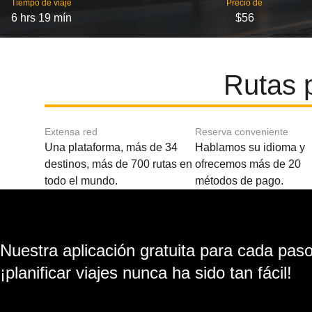
Tiempo de viaje
Precio de
6 hrs 19 mín
$56
Rutas 
Extensa red
Reserva conveniente
Una plataforma, más de 34
Hablamos su idioma y
destinos, más de 700 rutas en
ofrecemos más de 20
todo el mundo.
métodos de pago.
Nuestra aplicación gratuita para cada paso 
¡planificar viajes nunca ha sido tan fácil!