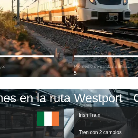
jo:
Promedio de salidas diarias:
5
nes en la ruta Westport - 
Irish Train
Tren con 2 cambios