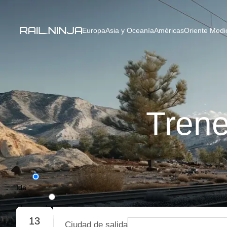
Europa
Asia y Oceanía
Américas
Oriente Medio
Trene
Ida
Ida y vuelta
13
Ciudad de salida