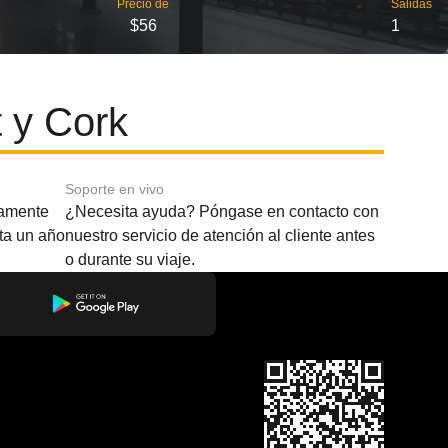
Precio de
Salidas
$56
1
 y Cork
Soporte en vivo
amente
¿Necesita ayuda? Póngase en contacto con
sta un año
nuestro servicio de atención al cliente antes
o durante su viaje.