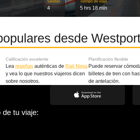
Salidas
Tiempo de viaje
4
5 hrs 18 mín
populares desde Westport
Calificación excelente
Planificación flexible
Lea
reseñas
auténticas de
Rail Ninja
Puede reservar cómod
y vea lo que nuestros viajeros dicen
billetes de tren con ha
sobre nosotros.
de antelación.
de tu viaje: