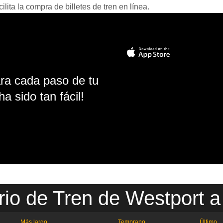
ita la compra de billetes de tren en línea.
ara cada paso de tu
ha sido tan fácil!
rio de Tren de Westport a
Más largo
Temprano
Último