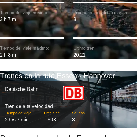
Tiempo del viaje mínimo:
Promedio de salidas diarias:
2 h 7 m
8
Tiempo del viaje máximo:
Último tren:
2 h 8 m
20:21
Trenes en la ruta Essen - Hannover
Deutsche Bahn
Tren de alta velocidad
Tiempo de viaje
Precio de
Salidas
2 hrs 7 mín
$98
8