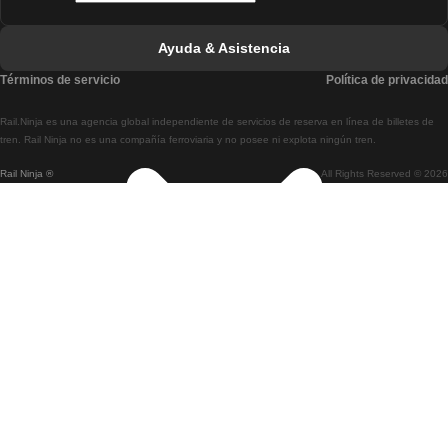
Tren De Faro A Lisboa
Ayuda & Asistencia
Tren De Lisboa A Coimbra
Términos de servicio
Política de privacidad
Tren De Coimbra A Lisboa
Rail.Ninja es una agencia global independiente de servicios de reserva en línea de billetes de
Tren De Lisboa A Braga
tren. Rail Ninja no es una compañía ferroviaria y no posee ni explota ningún tren.
Rail Ninja ®
All Rights Reserved © 2026
Tren De Braga A Lisboa
Tren De Oporto A Coimbra
Tren De Coimbra A Oporto
Tren De Barcelona A Madrid
Tren De Madrid A Barcelona
Tren De Barcelona A Valencia
Tren De Valencia A Barcelona
Tren De Barcelona A París