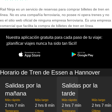
Rail Ninja es un servicio de reservas para comprar billetes de tren en
línea. No es una compañía ferroviaria, no posee ni opera trenes y no
es el sitio web oficial de ninguna empresa ferroviaria. Es una empresa
comercial que facilita la compra de billetes de tren en línea.
Nuestra aplicación gratuita para cada paso de tu viaje:
¡planificar viajes nunca ha sido tan fácil!
Horario de Tren de Essen a Hannover
Salidas por la
Salidas por la
mañana
tarde
Más rápido
Más largo
Más rápido
Más largo
2 hrs 7 mín
2 hrs 8 mín
2 hrs 7 mín
2 hrs 7 mín
Temprano
Último
Temprano
Último