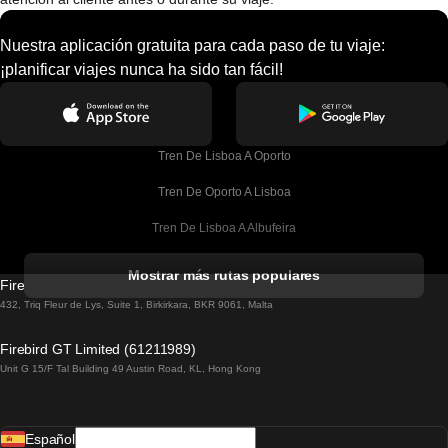
Nuestra aplicación gratuita para cada paso de tu viaje:
¡planificar viajes nunca ha sido tan fácil!
Tren De Lisboa A Oporto
Tren De Oporto A Lisboa
Tren De Lisboa A Albufeira
Tren De Albufeira A Lisboa
Mostrar más rutas populares
Firebird GT Limited (OC 1451)
Tren De Lisboa A Lagos
432, Triq Fleur de Lys, Suite 1, Birkirkara, BKR 9061, Malta
Tren De Lagos A Lisboa
Firebird GT Limited (61211989)
Unit G 15/F Tal Building 49 Austin Road, KL, Hong Kong
Tren De Lisboa A Madrid
Tren De Madrid A Lisboa
Español
Tren De Lisboa A Faro