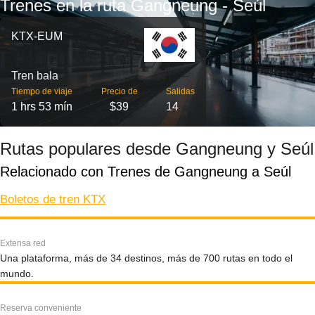
Trenes en la ruta Gangneung - Seúl
KTX-EUM
Tren bala
Tiempo de viaje
Precio de
Salidas
1 hrs 53 mín
$39
14
Rutas populares desde Gangneung y Seúl
Relacionado con Trenes de Gangneung a Seúl
Boletos de tren KTX
Extensa red
Una plataforma, más de 34 destinos, más de 700 rutas en todo el
mundo.
Reserva conveniente