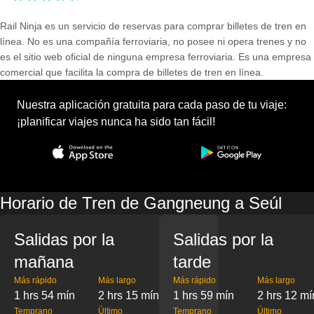
Rail Ninja es un servicio de reservas para comprar billetes de tren en
línea. No es una compañía ferroviaria, no posee ni opera trenes y no
es el sitio web oficial de ninguna empresa ferroviaria. Es una empresa
comercial que facilita la compra de billetes de tren en línea.
Nuestra aplicación gratuita para cada paso de tu viaje:
¡planificar viajes nunca ha sido tan fácil!
Horario de Tren de Gangneung a Seúl
Salidas por la
Salidas por la
mañana
tarde
Más rápido
Más largo
Más rápido
Más largo
1 hrs 54 mín
2 hrs 15 mín
1 hrs 59 mín
2 hrs 12 mí
Temprano
Último
Temprano
Último