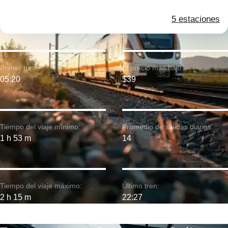
5 estaciones
Primer tren:
El precio más bajo:
05:20
$39
Tiempo del viaje mínimo:
Promedio de salidas diarias:
1 h 53 m
14
Tiempo del viaje máximo:
Último tren:
2 h 15 m
22:27