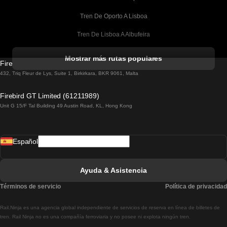
Tren De Oporto A Lisboa
Tren De Lisboa A Albufeira
Tren De Albufeira A Lisboa
Mostrar más rutas populares
Firebird GT Limited (OC 1451)
Tren De Lisboa A Lagos
432, Triq Fleur de Lys, Suite 1, Birkirkara, BKR 9061, Malta
Tren De Lagos A Lisboa
Firebird GT Limited (61211989)
Unit G 15/F Tal Building 49 Austin Road, KL, Hong Kong
Tren De Lisboa A Madrid
Tren De Madrid A Lisboa
Español
Tren De Lisboa A Faro
Tren De Faro A Lisboa
Ayuda & Asistencia
Tren De Lisboa A Coimbra
Términos de servicio
Política de privacidad
Tren De Coimbra A Lisboa
Rail.Ninja es una agencia global independiente de servicios de reserva en línea de billetes de
Tren De Lisboa A Braga
tren. Rail Ninja no es una compañía ferroviaria y no posee ni explota ningún tren.