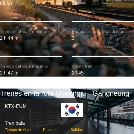
08:56
$44
Tiempo del viaje mínimo:
Promedio de salidas diarias:
2 h 44 m
3
Tiempo del viaje máximo:
Último tren:
2 h 47 m
20:45
Trenes en la ruta Gyeongju - Gangneung
KTX-EUM
Tren bala
Tiempo de viaje
Precio de
Salidas