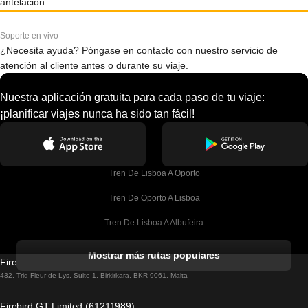
antelación.
Soporte en vivo
¿Necesita ayuda? Póngase en contacto con nuestro servicio de
atención al cliente antes o durante su viaje.
Nuestra aplicación gratuita para cada paso de tu viaje:
¡planificar viajes nunca ha sido tan fácil!
Tren De Lisboa A Oporto
Tren De Oporto A Lisboa
Tren De Lisboa A Albufeira
Tren De Albufeira A Lisboa
Mostrar más rutas populares
Firebird GT Limited (OC 1451)
Tren De Lisboa A Lagos
432, Triq Fleur de Lys, Suite 1, Birkirkara, BKR 9061, Malta
Tren De Lagos A Lisboa
Firebird GT Limited (61211989)