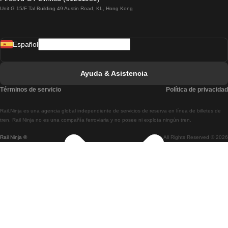
Unit G 15/F Tal Building 49 Austin Road, KL, Hong Kong
Tren De Lisboa A Madrid
Tren De Madrid A Lisboa
Español
Tren De Lisboa A Faro
Tren De Faro A Lisboa
Ayuda & Asistencia
Tren De Lisboa A Coimbra
Términos de servicio
Política de privacidad
Tren De Coimbra A Lisboa
Rail.Ninja es una agencia global independiente de servicios de reserva en línea de billetes de
Tren De Lisboa A Braga
tren. Rail Ninja no es una compañía ferroviaria y no posee ni explota ningún tren.
Rail Ninja ®
All Rights Reserved © 2026
Tren De Braga A Lisboa
Tren De Oporto A Coimbra
Tren De Coimbra A Oporto
Tren De Barcelona A Madrid
Tren De Madrid A Barcelona