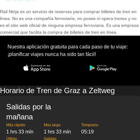
Rail Ninja es un servicio de reservas para comprar billetes de tren en
línea. No es una compañía ferroviaria, no posee ni opera trenes y no
es el sitio web oficial de ninguna empresa ferroviaria. Es una empresa
comercial que facilita la compra de billetes de tren en línea.
Nuestra aplicación gratuita para cada paso de tu viaje:
¡planificar viajes nunca ha sido tan fácil!
Horario de Tren de Graz a Zeltweg
Salidas por la
mañana
Más rápido
Más largo
Temprano
1 hrs 33 mín
1 hrs 33 mín
05:19
Último
Salidas