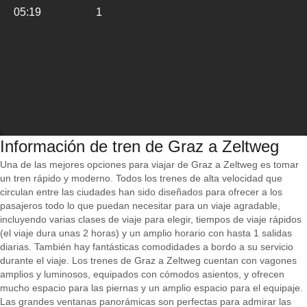
05:19
1
Información de tren de Graz a Zeltweg
Una de las mejores opciones para viajar de Graz a Zeltweg es tomar
un tren rápido y moderno. Todos los trenes de alta velocidad que
circulan entre las ciudades han sido diseñados para ofrecer a los
pasajeros todo lo que puedan necesitar para un viaje agradable,
incluyendo varias clases de viaje para elegir, tiempos de viaje rápidos
(el viaje dura unas 2 horas) y un amplio horario con hasta 1 salidas
diarias. También hay fantásticas comodidades a bordo a su servicio
durante el viaje. Los trenes de Graz a Zeltweg cuentan con vagones
amplios y luminosos, equipados con cómodos asientos, y ofrecen
mucho espacio para las piernas y un amplio espacio para el equipaje.
Las grandes ventanas panorámicas son perfectas para admirar las