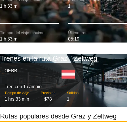
1 h 33 m
1
Tiempo del viaje máximo:
Último tren:
1 h 33 m
05:19
Trenes en la ruta Graz - Zeltweg
OEBB
Tren con 1 cambio
Tiempo de viaje
Precio de
Salidas
1 hrs 33 mín
$78
1
Rutas populares desde Graz y Zeltweg