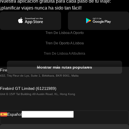
Nuestra aplicación gratuita para cada paso de tu viaje:
¡planificar viajes nunca ha sido tan fácil!
Tren De Lisboa A Oporto
Tren De Oporto A Lisboa
Tren De Lisboa A Albufeira
Tren De Albufeira A Lisboa
Mostrar más rutas populares
Firebird GT Limited (OC 1451)
Tren De Lisboa A Lagos
432, Triq Fleur de Lys, Suite 1, Birkirkara, BKR 9061, Malta
Tren De Lagos A Lisboa
Firebird GT Limited (61211989)
Unit G 15/F Tal Building 49 Austin Road, KL, Hong Kong
Tren De Lisboa A Madrid
Tren De Madrid A Lisboa
Español
Tren De Lisboa A Faro
Tren De Faro A Lisboa