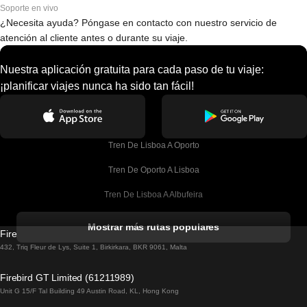
Soporte en vivo
¿Necesita ayuda? Póngase en contacto con nuestro servicio de
atención al cliente antes o durante su viaje.
Nuestra aplicación gratuita para cada paso de tu viaje:
¡planificar viajes nunca ha sido tan fácil!
Tren De Lisboa A Oporto
Tren De Oporto A Lisboa
Tren De Lisboa A Albufeira
Tren De Albufeira A Lisboa
Mostrar más rutas populares
Firebird GT Limited (OC 1451)
Tren De Lisboa A Lagos
432, Triq Fleur de Lys, Suite 1, Birkirkara, BKR 9061, Malta
Tren De Lagos A Lisboa
Firebird GT Limited (61211989)
Unit G 15/F Tal Building 49 Austin Road, KL, Hong Kong
Tren De Lisboa A Madrid