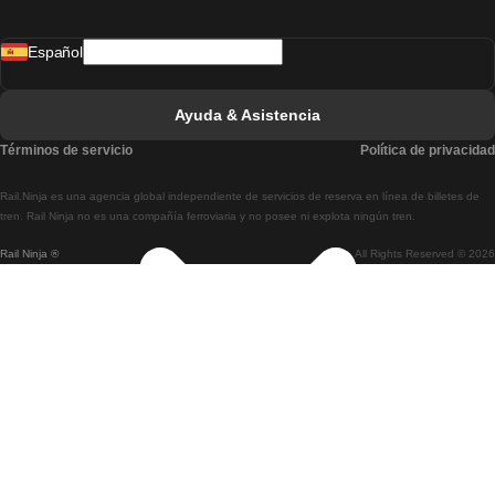
Tren De Madrid A Lisboa
Español
Tren De Lisboa A Faro
Tren De Faro A Lisboa
Ayuda & Asistencia
Tren De Lisboa A Coimbra
Términos de servicio
Política de privacidad
Tren De Coimbra A Lisboa
Rail.Ninja es una agencia global independiente de servicios de reserva en línea de billetes de
Tren De Lisboa A Braga
tren. Rail Ninja no es una compañía ferroviaria y no posee ni explota ningún tren.
Rail Ninja ®
All Rights Reserved © 2026
Tren De Braga A Lisboa
Tren De Oporto A Coimbra
Tren De Coimbra A Oporto
Tren De Barcelona A Madrid
Tren De Madrid A Barcelona
Tren De Barcelona A Valencia