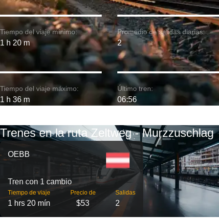
Tiempo del viaje mínimo:
Promedio de salidas diarias:
1 h 20 m
2
Tiempo del viaje máximo:
Último tren:
1 h 36 m
06:56
Trenes en la ruta Zeltweg - Murzzuschlag
OEBB
Tren con 1 cambio
Tiempo de viaje
Precio de
Salidas
1 hrs 20 mín
$53
2