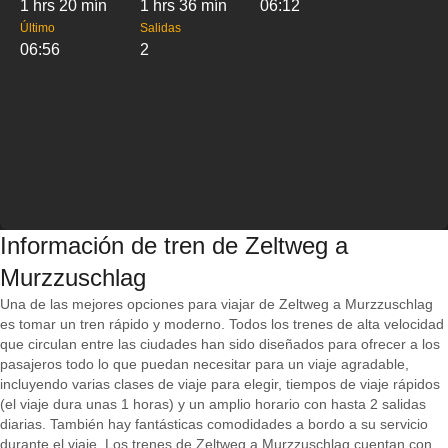
1 hrs 20 mín
1 hrs 36 mín
06:12
Último
Salidas
06:56
2
Información de tren de Zeltweg a
Murzzuschlag
Una de las mejores opciones para viajar de Zeltweg a Murzzuschlag
es tomar un tren rápido y moderno. Todos los trenes de alta velocidad
que circulan entre las ciudades han sido diseñados para ofrecer a los
pasajeros todo lo que puedan necesitar para un viaje agradable,
incluyendo varias clases de viaje para elegir, tiempos de viaje rápidos
(el viaje dura unas 1 horas) y un amplio horario con hasta 2 salidas
diarias. También hay fantásticas comodidades a bordo a su servicio
durante el viaje. Los trenes de Zeltweg a Murzzuschlag cuentan con