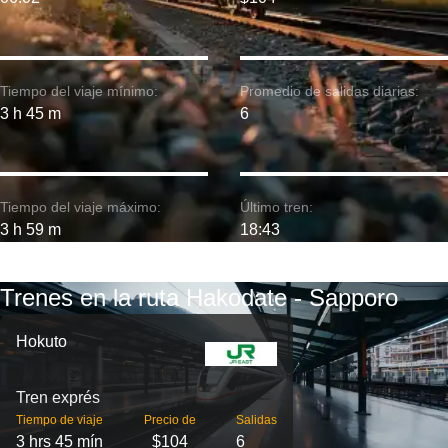
Tiempo del viaje mínimo:
Promedio de salidas diarias:
3 h 45 m
6
Tiempo del viaje máximo:
Último tren:
3 h 59 m
18:43
Trenes en la ruta Hakodate - Sapporo
Hokuto
Tren exprés
Tiempo de viaje
Precio de
Salidas
3 hrs 45 mín
$104
6