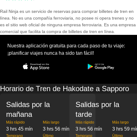
Rail Ninja es un servicio de reservas para comprar billetes de tren en
línea. No es una compañía ferroviaria, no posee ni opera trenes y no
es el sitio web oficial de ninguna empresa ferroviaria. Es una empresa
comercial que facilita la compra de billetes de tren en línea.
Nuestra aplicación gratuita para cada paso de tu viaje:
¡planificar viajes nunca ha sido tan fácil!
Horario de Tren de Hakodate a Sapporo
Salidas por la
Salidas por la
mañana
tarde
Más rápido
Más largo
Más rápido
Más largo
3 hrs 45 mín
3 hrs 56 mín
3 hrs 56 mín
3 hrs 59 mí
Temprano
Último
Temprano
Último