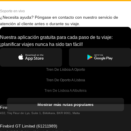
Soporte en vivo
¿Necesita ayuda? Póngase en contacto con nuestro servicio de
atención al cliente antes o durante su viaje.
Nuestra aplicación gratuita para cada paso de tu viaje:
¡planificar viajes nunca ha sido tan fácil!
Tren De Lisboa A Oporto
Tren De Oporto A Lisboa
Tren De Lisboa A Albufeira
Tren De Albufeira A Lisboa
Mostrar más rutas populares
Firebird GT Limited (OC 1451)
Tren De Lisboa A Lagos
432, Triq Fleur de Lys, Suite 1, Birkirkara, BKR 9061, Malta
Tren De Lagos A Lisboa
Firebird GT Limited (61211989)