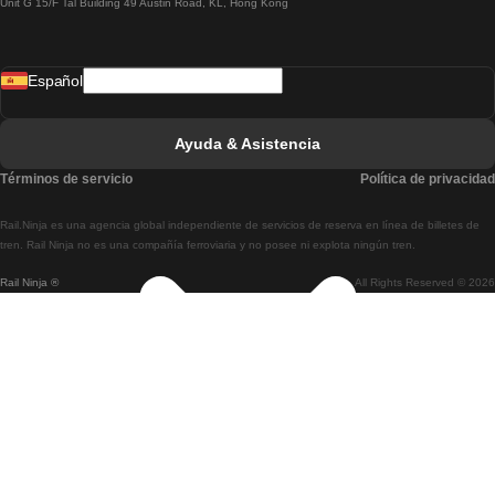
Unit G 15/F Tal Building 49 Austin Road, KL, Hong Kong
Tren De Lisboa A Madrid
Tren De Madrid A Lisboa
Español
Tren De Lisboa A Faro
Tren De Faro A Lisboa
Ayuda & Asistencia
Tren De Lisboa A Coimbra
Términos de servicio
Política de privacidad
Tren De Coimbra A Lisboa
Rail.Ninja es una agencia global independiente de servicios de reserva en línea de billetes de
Tren De Lisboa A Braga
tren. Rail Ninja no es una compañía ferroviaria y no posee ni explota ningún tren.
Rail Ninja ®
All Rights Reserved © 2026
Tren De Braga A Lisboa
Tren De Oporto A Coimbra
Tren De Coimbra A Oporto
Tren De Barcelona A Madrid
Tren De Madrid A Barcelona
Tren De Barcelona A Valencia