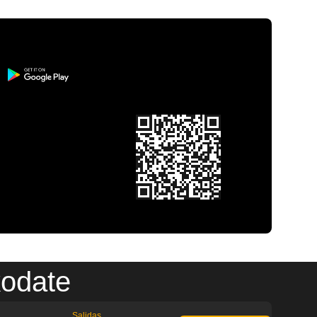
kodate
Salidas