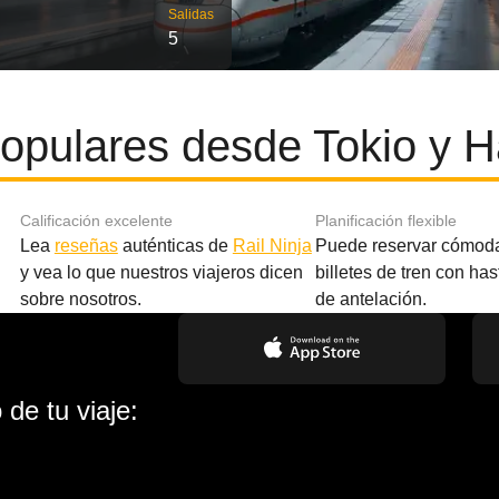
Salidas
5
opulares desde Tokio y 
Calificación excelente
Planificación flexible
Lea
reseñas
auténticas de
Rail Ninja
Puede reservar cómod
y vea lo que nuestros viajeros dicen
billetes de tren con ha
sobre nosotros.
de antelación.
de tu viaje: