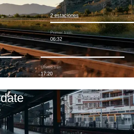
2 estaciones
Primer tren:
06:32
Último tren:
17:20
odate