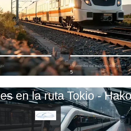
jo:
Promedio de salidas diarias:
5
es en la ruta Tokio - Hak