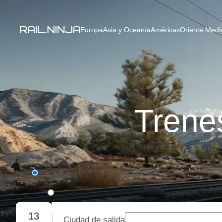
Europa
Asia y Oceanía
Américas
Oriente Medio
Trene
Ida
Ida y vuelta
13
Ciudad de salida