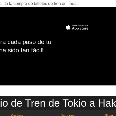
ita la compra de billetes de tren en línea.
ara cada paso de tu
ha sido tan fácil!
io de Tren de Tokio a Ha
Más largo
Temprano
Último