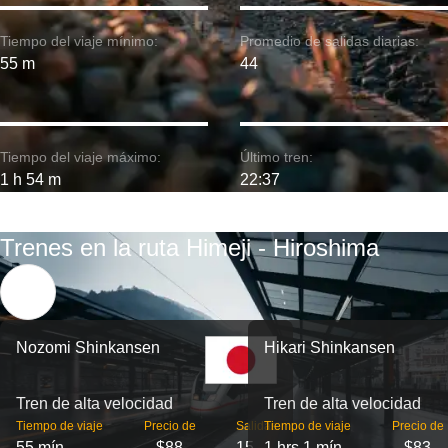
Tiempo del viaje mínimo:
Promedio de salidas diarias:
55 m
44
Tiempo del viaje máximo:
Último tren:
1 h 54 m
22:37
Trenes en la ruta Himeji - Hiroshima
Nozomi Shinkansen
Hikari Shinkansen
Tren de alta velocidad
Tren de alta velocidad
Tiempo de viaje
Precio de
Salidas
Tiempo de viaje
Precio de
55 mín
$88
15
1 hrs 1 mín
$83