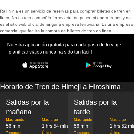
Rail Ninja es un servicio de reservas para comprar billetes de tren en
línea. No es una compañía ferroviaria, no posee ni opera trenes y no
es el sitio web oficial de ninguna empresa ferroviaria. Es una empresa
comercial que facilita la compra de billetes de tren en línea.
Nuestra aplicación gratuita para cada paso de tu viaje:
¡planificar viajes nunca ha sido tan fácil!
Horario de Tren de Himeji a Hiroshima
Salidas por la
Salidas por la
mañana
tarde
Más rápido
Más largo
Más rápido
Más largo
56 mín
1 hrs 54 mín
56 mín
1 hrs 52 mí
Temprano
Último
Temprano
Último