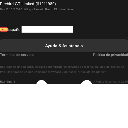
Tren De Lagos A Lisboa
Firebird GT Limited (61211989)
Unit G 15/F Tal Building 49 Austin Road, KL, Hong Kong
Tren De Lisboa A Madrid
Tren De Madrid A Lisboa
Español
Tren De Lisboa A Faro
Tren De Faro A Lisboa
Ayuda & Asistencia
Tren De Lisboa A Coimbra
Términos de servicio
Política de privacidad
Tren De Coimbra A Lisboa
Rail.Ninja es una agencia global independiente de servicios de reserva en línea de billetes de
Tren De Lisboa A Braga
tren. Rail Ninja no es una compañía ferroviaria y no posee ni explota ningún tren.
Rail Ninja ®
All Rights Reserved © 2026
Tren De Braga A Lisboa
Tren De Oporto A Coimbra
Tren De Coimbra A Oporto
Tren De Barcelona A Madrid
Tren De Madrid A Barcelona