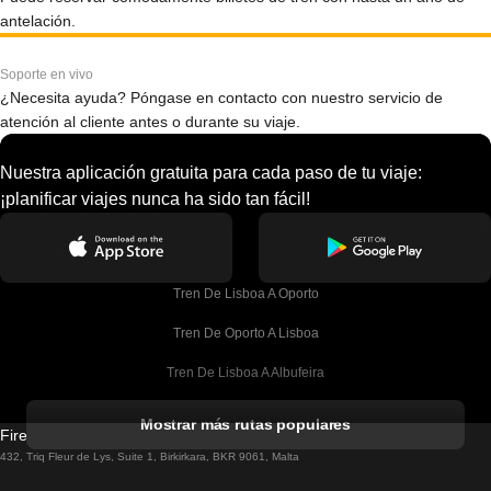
antelación.
Soporte en vivo
¿Necesita ayuda? Póngase en contacto con nuestro servicio de
atención al cliente antes o durante su viaje.
Nuestra aplicación gratuita para cada paso de tu viaje:
¡planificar viajes nunca ha sido tan fácil!
Tren De Lisboa A Oporto
Tren De Oporto A Lisboa
Tren De Lisboa A Albufeira
Tren De Albufeira A Lisboa
Mostrar más rutas populares
Firebird GT Limited (OC 1451)
Tren De Lisboa A Lagos
432, Triq Fleur de Lys, Suite 1, Birkirkara, BKR 9061, Malta