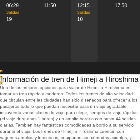
06:29
11:50
12:15
17:50
Salidas
Salidas
19
10
1
Información de tren de Himeji a Hiroshima
2
3
Una de las mejores opciones para viajar de Himeji a Hiroshima es
tomar un tren rápido y moderno. Todos los trenes de alta velocidad
que circulan entre las ciudades han sido diseñados para ofrecer a los
pasajeros todo lo que puedan necesitar para un viaje agradable,
incluyendo varias clases de viaje para elegir, tiempos de viaje rápidos
(el viaje dura unas 1 horas) y un amplio horario con hasta 44 salidas
diarias. También hay fantásticas comodidades a bordo a su servicio
durante el viaje. Los trenes de Himeji a Hiroshima cuentan con
vagones amplios y luminosos, equipados con cómodos asientos, y