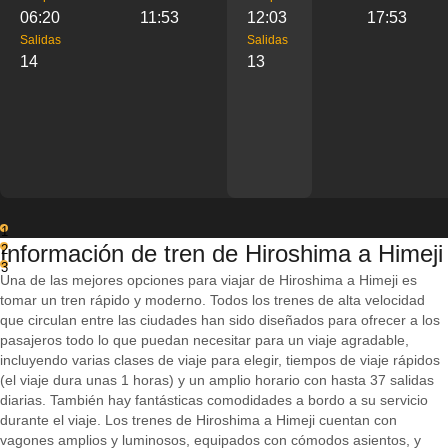
06:20
11:53
12:03
17:53
Salidas
Salidas
14
13
1
Información de tren de Hiroshima a Himeji
2
3
Una de las mejores opciones para viajar de Hiroshima a Himeji es
tomar un tren rápido y moderno. Todos los trenes de alta velocidad
que circulan entre las ciudades han sido diseñados para ofrecer a los
pasajeros todo lo que puedan necesitar para un viaje agradable,
incluyendo varias clases de viaje para elegir, tiempos de viaje rápidos
(el viaje dura unas 1 horas) y un amplio horario con hasta 37 salidas
diarias. También hay fantásticas comodidades a bordo a su servicio
durante el viaje. Los trenes de Hiroshima a Himeji cuentan con
vagones amplios y luminosos, equipados con cómodos asientos, y