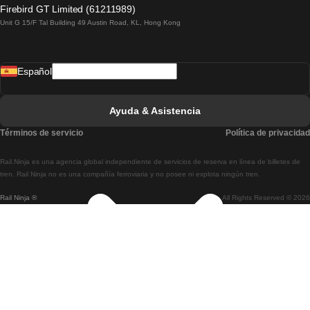
Tren De Lagos A Lisboa
Firebird GT Limited (61211989)
Unit G 15/F Tal Building 49 Austin Road, KL, Hong Kong
Tren De Lisboa A Madrid
Tren De Madrid A Lisboa
Español
Tren De Lisboa A Faro
Tren De Faro A Lisboa
Ayuda & Asistencia
Tren De Lisboa A Coimbra
Términos de servicio
Política de privacidad
Tren De Coimbra A Lisboa
Rail.Ninja es una agencia global independiente de servicios de reserva en línea de billetes de
Tren De Lisboa A Braga
tren. Rail Ninja no es una compañía ferroviaria y no posee ni explota ningún tren.
Rail Ninja ®
All Rights Reserved © 2026
Tren De Braga A Lisboa
Tren De Oporto A Coimbra
Tren De Coimbra A Oporto
Tren De Barcelona A Madrid
Tren De Madrid A Barcelona