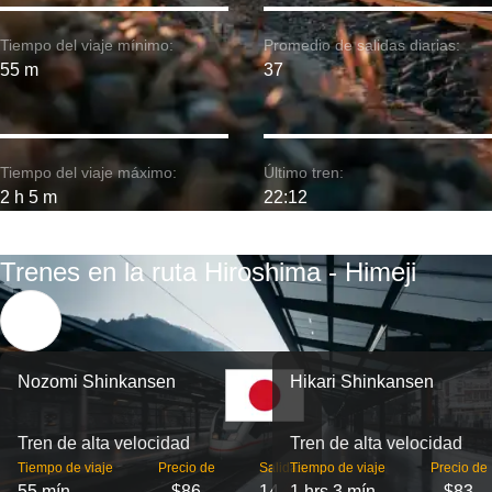
Tiempo del viaje mínimo:
Promedio de salidas diarias:
55 m
37
Tiempo del viaje máximo:
Último tren:
2 h 5 m
22:12
Trenes en la ruta Hiroshima - Himeji
Nozomi Shinkansen
Hikari Shinkansen
Tren de alta velocidad
Tren de alta velocidad
Tiempo de viaje
Precio de
Salidas
Tiempo de viaje
Precio de
55 mín
$86
14
1 hrs 3 mín
$83