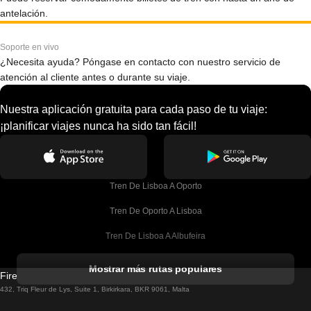
antelación.
Soporte en vivo
¿Necesita ayuda? Póngase en contacto con nuestro servicio de
atención al cliente antes o durante su viaje.
Nuestra aplicación gratuita para cada paso de tu viaje:
¡planificar viajes nunca ha sido tan fácil!
Tren De Lisboa A Oporto
Tren De Oporto A Lisboa
Tren De Lisboa A Albufeira
Tren De Albufeira A Lisboa
Mostrar más rutas populares
Firebird GT Limited (OC 1451)
Tren De Lisboa A Lagos
432, Triq Fleur de Lys, Suite 1, Birkirkara, BKR 9061, Malta