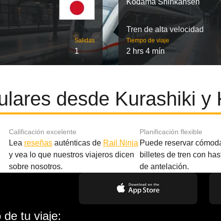
Kodama Shinkansen
Tren de alta velocidad
Salidas
Tiempo de viaje
1
2 hrs 4 mín
ulares desde Kurashiki y 
Calificación excelente
Planificación flexible
Lea
reseñas
auténticas de
Rail Ninja
Puede reservar cómod
y vea lo que nuestros viajeros dicen
billetes de tren con ha
sobre nosotros.
de antelación.
de tu viaje: