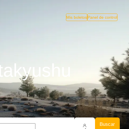
Mis boletos
Panel de control
itakyushu
Buscar