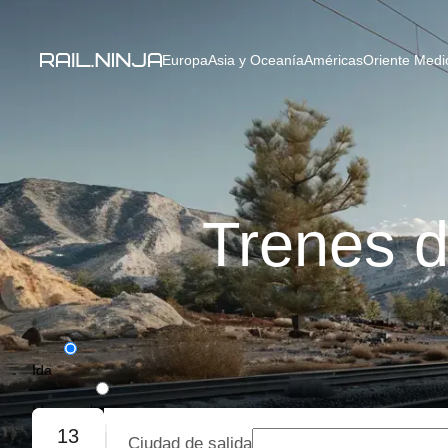
Europa
Asia y Oceanía
Américas
Oriente Medio
Trenes d
Ida
Ida y vuelta
13
Ciudad de salida