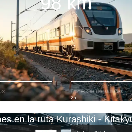
98 km
jo:
Promedio de salidas diarias:
25
es en la ruta Kurashiki - Kitak