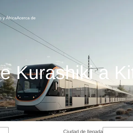
 y África
Acerca de
e Kurashiki a K
Ciudad de llegada