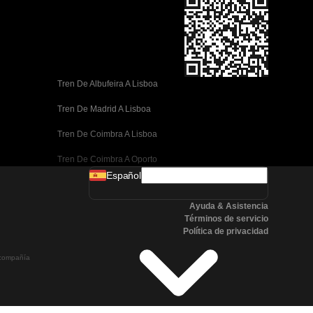
Tren De Albufeira A Lisboa
Tren De Madrid A Lisboa
Tren De Coimbra A Lisboa
Tren De Coimbra A Oporto
Español
Tren De Valencia A Barcelona
Ayuda & Asistencia
Tren De Sevilla A Barcelona
Términos de servicio
Política de privacidad
Tren De Málaga A Barcelona
a compañía
Tren De Málaga A Madrid
Tren De Córdoba A Madrid
Tren De San Sebastián A Madrid