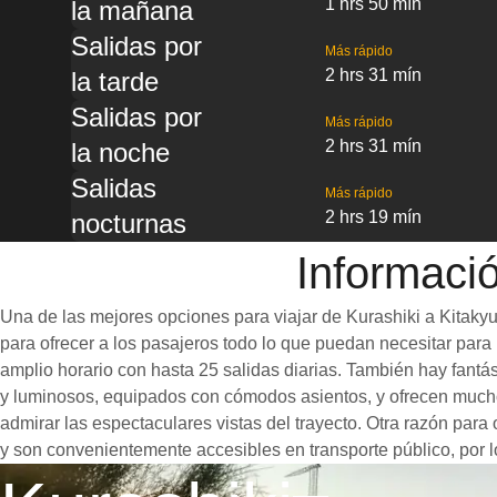
1 hrs 50 mín
la mañana
Salidas por
Más rápido
2 hrs 31 mín
la tarde
Salidas por
Más rápido
2 hrs 31 mín
la noche
Salidas
Más rápido
2 hrs 19 mín
nocturnas
Informació
Una de las mejores opciones para viajar de Kurashiki a Kitakyu
para ofrecer a los pasajeros todo lo que puedan necesitar para u
amplio horario con hasta 25 salidas diarias. También hay fantá
y luminosos, equipados con cómodos asientos, y ofrecen mucho
admirar las espectaculares vistas del trayecto. Otra razón para 
y son convenientemente accesibles en transporte público, por l