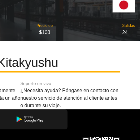
Precio de
Salidas
$103
24
Kitakyushu
Soporte en vivo
amente
¿Necesita ayuda? Póngase en contacto con
sta un año
nuestro servicio de atención al cliente antes
o durante su viaje.