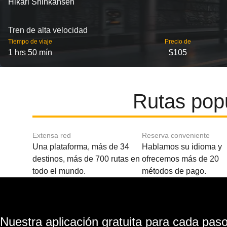
Hikari Shinkansen
Tren de alta velocidad
Tiempo de viaje
Precio de
1 hrs 50 mín
$105
Rutas pop
Extensa red
Reserva conveniente
Una plataforma, más de 34
Hablamos su idioma y
destinos, más de 700 rutas en
ofrecemos más de 20
todo el mundo.
métodos de pago.
Nuestra aplicación gratuita para cada paso 