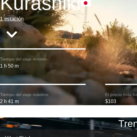
Kurashiki
1 estación
Tiempo del viaje mínimo:
1 h 50 m
Tiempo del viaje máximo:
El precio más ba
2 h 41 m
$103
Tren