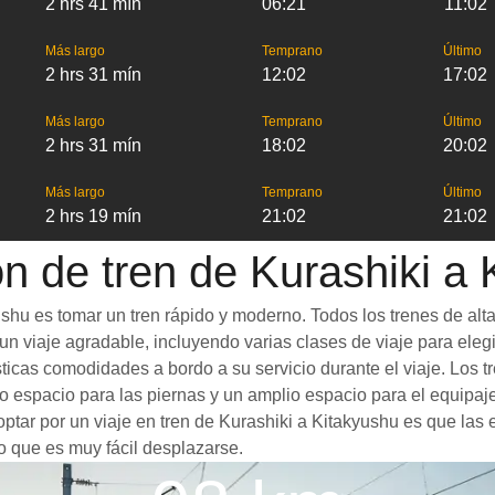
2 hrs 41 mín
06:21
11:02
Más largo
Temprano
Último
2 hrs 31 mín
12:02
17:02
Más largo
Temprano
Último
2 hrs 31 mín
18:02
20:02
Más largo
Temprano
Último
2 hrs 19 mín
21:02
21:02
n de tren de Kurashiki a
shu es tomar un tren rápido y moderno. Todos los trenes de alt
n viaje agradable, incluyendo varias clases de viaje para elegir
sticas comodidades a bordo a su servicio durante el viaje. Los
 espacio para las piernas y un amplio espacio para el equipaj
optar por un viaje en tren de Kurashiki a Kitakyushu es que las 
o que es muy fácil desplazarse.