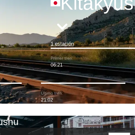
Kitakyu
1 estación
Primer tren:
06:21
Último tren:
21:02
yushu