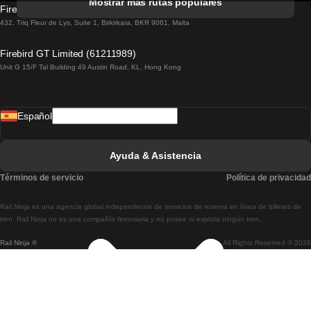
Mostrar más rutas populares
Firebird GT Limited (OC 1451)
Tren De Lisboa A Lagos
432, Triq Fleur de Lys, Suite 1, Birkirkara, BKR 9061, Malta
Tren De Lagos A Lisboa
Firebird GT Limited (61211989)
Unit G 15/F Tal Building 49 Austin Road, KL, Hong Kong
Tren De Lisboa A Madrid
Tren De Madrid A Lisboa
Español
Tren De Lisboa A Faro
Tren De Faro A Lisboa
Ayuda & Asistencia
Tren De Lisboa A Coimbra
Términos de servicio
Política de privacidad
Tren De Coimbra A Lisboa
Rail.Ninja es una agencia global independiente de servicios de reserva en línea de billetes de
Tren De Lisboa A Braga
tren. Rail Ninja no es una compañía ferroviaria y no posee ni explota ningún tren.
Rail Ninja ®
All Rights Reserved © 2026
Tren De Braga A Lisboa
Tren De Oporto A Coimbra
Tren De Coimbra A Oporto