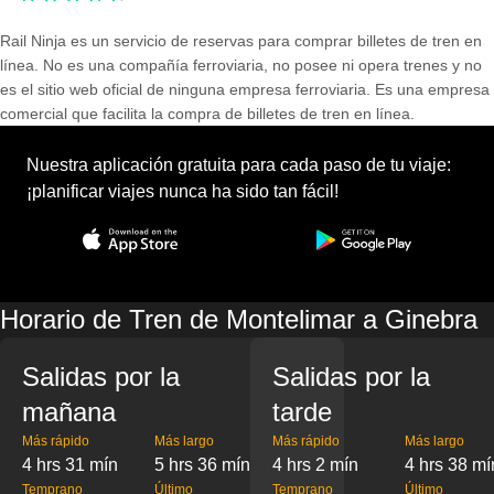
Rail Ninja es un servicio de reservas para comprar billetes de tren en
línea. No es una compañía ferroviaria, no posee ni opera trenes y no
es el sitio web oficial de ninguna empresa ferroviaria. Es una empresa
comercial que facilita la compra de billetes de tren en línea.
Nuestra aplicación gratuita para cada paso de tu viaje:
¡planificar viajes nunca ha sido tan fácil!
Horario de Tren de Montelimar a Ginebra
Salidas por la
Salidas por la
mañana
tarde
Más rápido
Más largo
Más rápido
Más largo
4 hrs 31 mín
5 hrs 36 mín
4 hrs 2 mín
4 hrs 38 mí
Temprano
Último
Temprano
Último