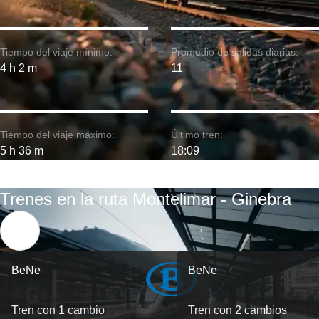
Tiempo del viaje mínimo:
Promedio de salidas diarias:
4 h 2 m
11
Tiempo del viaje máximo:
Último tren:
5 h 36 m
18:09
Trenes en la ruta Montelimar - Ginebra
BeNe
BeNe
Tren con 1 cambio
Tren con 2 cambios