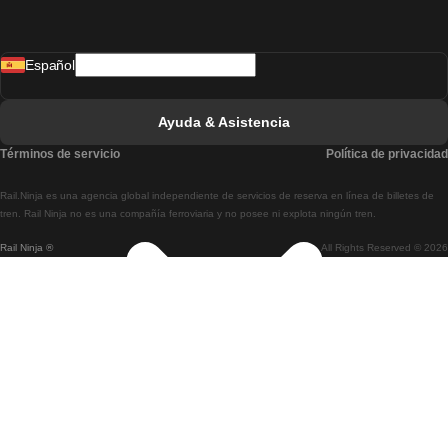
Tren De Madrid A Lisboa
Español
Tren De Lisboa A Faro
Tren De Faro A Lisboa
Ayuda & Asistencia
Tren De Lisboa A Coimbra
Términos de servicio
Política de privacidad
Tren De Coimbra A Lisboa
Rail.Ninja es una agencia global independiente de servicios de reserva en línea de billetes de
Tren De Lisboa A Braga
tren. Rail Ninja no es una compañía ferroviaria y no posee ni explota ningún tren.
Rail Ninja ®
All Rights Reserved © 2026
Tren De Braga A Lisboa
Tren De Oporto A Coimbra
Tren De Coimbra A Oporto
Tren De Barcelona A Madrid
Tren De Madrid A Barcelona
Tren De Barcelona A Valencia