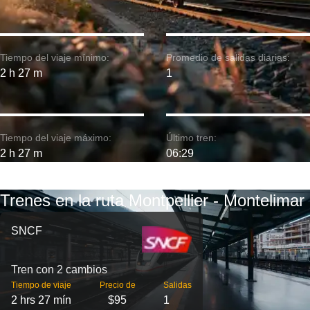
Tiempo del viaje mínimo:
Promedio de salidas diarias:
2 h 27 m
1
Tiempo del viaje máximo:
Último tren:
2 h 27 m
06:29
Trenes en la ruta Montpellier - Montelimar
SNCF
Tren con 2 cambios
Tiempo de viaje
Precio de
Salidas
2 hrs 27 mín
$95
1