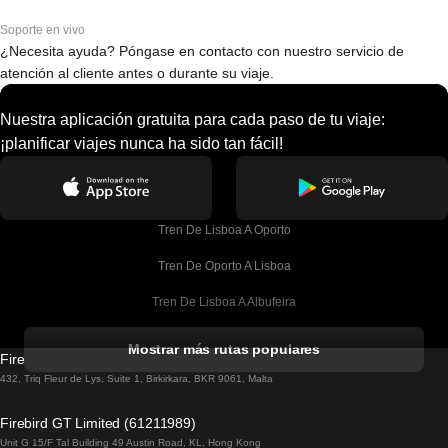
Soporte en vivo
¿Necesita ayuda? Póngase en contacto con nuestro servicio de
atención al cliente antes o durante su viaje.
Nuestra aplicación gratuita para cada paso de tu viaje:
¡planificar viajes nunca ha sido tan fácil!
Tren De Lisboa A Oporto
Tren De Oporto A Lisboa
Tren De Lisboa A Albufeira
Tren De Albufeira A Lisboa
Mostrar más rutas populares
Firebird GT Limited (OC 1451)
Tren De Lisboa A Lagos
432, Triq Fleur de Lys, Suite 1, Birkirkara, BKR 9061, Malta
Tren De Lagos A Lisboa
Firebird GT Limited (61211989)
Unit G 15/F Tal Building 49 Austin Road, KL, Hong Kong
Tren De Lisboa A Madrid