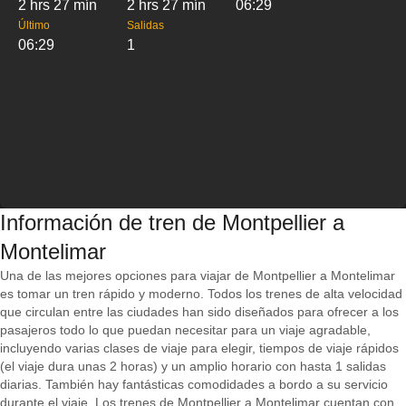
2 hrs 27 mín
2 hrs 27 mín
06:29
Último
Salidas
06:29
1
Información de tren de Montpellier a
Montelimar
Una de las mejores opciones para viajar de Montpellier a Montelimar
es tomar un tren rápido y moderno. Todos los trenes de alta velocidad
que circulan entre las ciudades han sido diseñados para ofrecer a los
pasajeros todo lo que puedan necesitar para un viaje agradable,
incluyendo varias clases de viaje para elegir, tiempos de viaje rápidos
(el viaje dura unas 2 horas) y un amplio horario con hasta 1 salidas
diarias. También hay fantásticas comodidades a bordo a su servicio
durante el viaje. Los trenes de Montpellier a Montelimar cuentan con