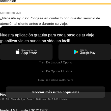
antelación.
Soporte en vivo
¿Necesita ayuda? Póngase en contacto con nuestro servicio de
atención al cliente antes o durante su viaje.
Nuestra aplicación gratuita para cada paso de tu viaje:
¡planificar viajes nunca ha sido tan fácil!
Tren De Lisboa A Oporto
Tren De Oporto A Lisboa
Tren De Lisboa A Albufeira
Tren De Albufeira A Lisboa
Mostrar más rutas populares
Firebird GT Limited (OC 1451)
Tren De Lisboa A Lagos
432, Triq Fleur de Lys, Suite 1, Birkirkara, BKR 9061, Malta
Tren De Lagos A Lisboa
Firebird GT Limited (61211989)