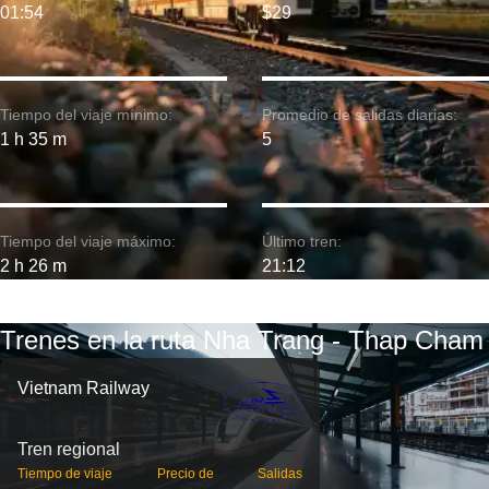
01:54
$29
Tiempo del viaje mínimo:
Promedio de salidas diarias:
1 h 35 m
5
Tiempo del viaje máximo:
Último tren:
2 h 26 m
21:12
Trenes en la ruta Nha Trang - Thap Cham
Vietnam Railway
Tren regional
Tiempo de viaje
Precio de
Salidas