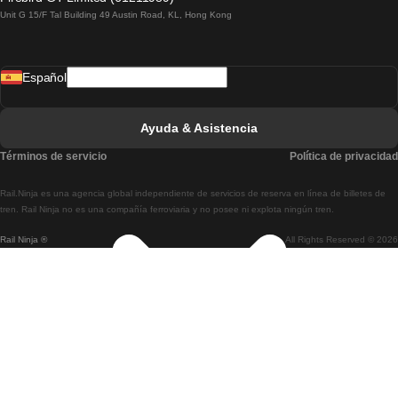
Unit G 15/F Tal Building 49 Austin Road, KL, Hong Kong
Tren De Lisboa A Madrid
Tren De Madrid A Lisboa
Español
Tren De Lisboa A Faro
Tren De Faro A Lisboa
Ayuda & Asistencia
Tren De Lisboa A Coimbra
Términos de servicio
Política de privacidad
Tren De Coimbra A Lisboa
Rail.Ninja es una agencia global independiente de servicios de reserva en línea de billetes de
Tren De Lisboa A Braga
tren. Rail Ninja no es una compañía ferroviaria y no posee ni explota ningún tren.
Rail Ninja ®
All Rights Reserved © 2026
Tren De Braga A Lisboa
Tren De Oporto A Coimbra
Tren De Coimbra A Oporto
Tren De Barcelona A Madrid
Tren De Madrid A Barcelona