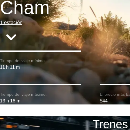
Cham
1 estación
Tiempo del viaje mínimo:
11 h 11 m
Tiempo del viaje máximo:
El precio más ba
13 h 18 m
$44
Trenes