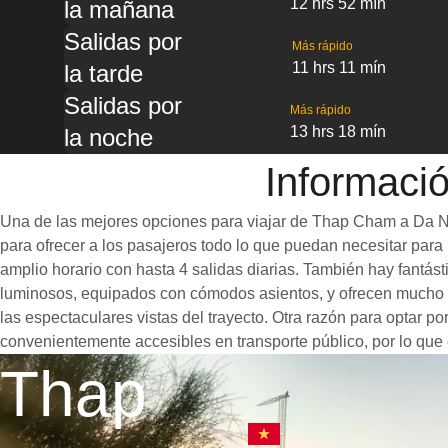
12 hrs 52 mín
la mañana
Salidas por
Más rápido
11 hrs 11 mín
la tarde
Salidas por
Más rápido
13 hrs 18 mín
la noche
Informaci
Una de las mejores opciones para viajar de Thap Cham a Da Nan
para ofrecer a los pasajeros todo lo que puedan necesitar para u
amplio horario con hasta 4 salidas diarias. También hay fantá
luminosos, equipados con cómodos asientos, y ofrecen mucho e
las espectaculares vistas del trayecto. Otra razón para optar p
convenientemente accesibles en transporte público, por lo que 
Thap