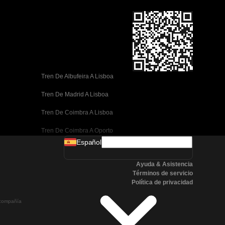
Tren De Albufeira A Lisboa
Tren De Madrid A Lisboa
Tren De Coimbra A Lisboa
Tren De Coimbra A Oporto
Español
Tren De Valencia A Barcelona
Ayuda & Asistencia
Tren De Sevilla A Barcelona
Términos de servicio
Política de privacidad
Tren De Málaga A Barcelona
a compañía
Tren De Málaga A Madrid
Tren De Córdoba A Madrid