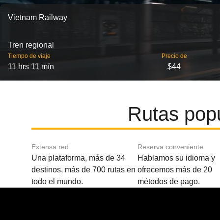
Vietnam Railway
Tren regional
Tiempo de viaje
Precio de
11 hrs 11 mín
$44
Rutas pop
Extensa red
Reserva conveniente
Una plataforma, más de 34
Hablamos su idioma y
destinos, más de 700 rutas en
ofrecemos más de 20
todo el mundo.
métodos de pago.