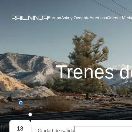
Europa
Asia y Oceanía
Américas
Oriente Medio
Trenes 
Ida
Ida y vuelta
13
Ciudad de salida