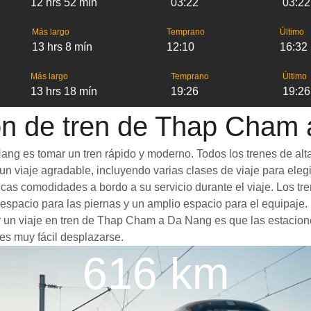
12 hrs 52 mín
03:22
03:22
Más largo
Temprano
Último
13 hrs 8 mín
12:10
16:32
Más largo
Temprano
Último
13 hrs 18 mín
19:26
19:26
ón de tren de Thap Cham
g es tomar un tren rápido y moderno. Todos los trenes de alta
n viaje agradable, incluyendo varias clases de viaje para elegir
sticas comodidades a bordo a su servicio durante el viaje. Lo
spacio para las piernas y un amplio espacio para el equipaje
or un viaje en tren de Thap Cham a Da Nang es que las estacione
es muy fácil desplazarse.
616 km