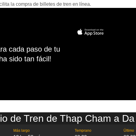
ita la compra de billetes de tren en línea.
ara cada paso de tu
ha sido tan fácil!
io de Tren de Thap Cham a D
Más largo
Temprano
Último