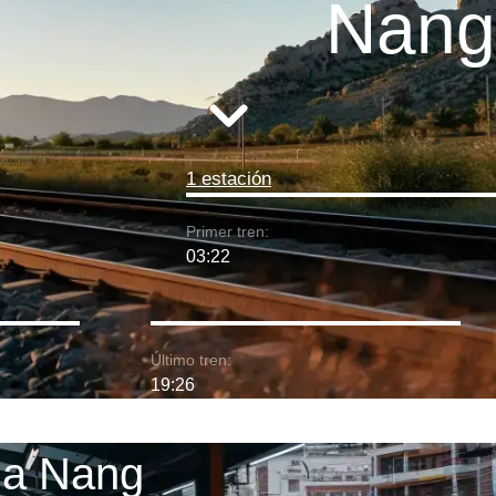
Nang
1 estación
Primer tren:
03:22
Último tren:
19:26
Da Nang