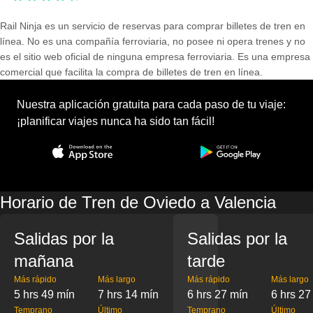
Rail Ninja es un servicio de reservas para comprar billetes de tren en
línea. No es una compañía ferroviaria, no posee ni opera trenes y no
es el sitio web oficial de ninguna empresa ferroviaria. Es una empresa
comercial que facilita la compra de billetes de tren en línea.
Nuestra aplicación gratuita para cada paso de tu viaje:
¡planificar viajes nunca ha sido tan fácil!
Horario de Tren de Oviedo a Valencia
Salidas por la
Salidas por la
mañana
tarde
Más rápido
Más largo
Más rápido
Más largo
5 hrs 49 mín
7 hrs 14 mín
6 hrs 27 mín
6 hrs 27
Temprano
Último
Temprano
Último