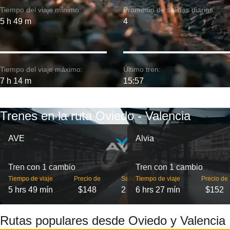
Tiempo del viaje mínimo:
Promedio de salidas diarias:
5 h 49 m
4
Tiempo del viaje máximo:
Último tren:
7 h 14 m
15:57
Trenes en la ruta Oviedo - Valencia
AVE
Alvia
Tren con 1 cambio
Tren con 1 cambio
Tiempo de viaje
Precio de
Salidas
Tiempo de viaje
Precio de
5 hrs 49 mín
$148
2
6 hrs 27 mín
$152
Rutas populares desde Oviedo y Valencia