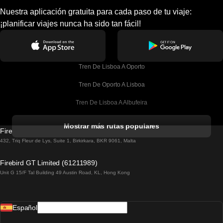
Nuestra aplicación gratuita para cada paso de tu viaje:
¡planificar viajes nunca ha sido tan fácil!
Tren De Lisboa A Oporto
Tren De Oporto A Lisboa
Tren De Lisboa A Albufeira
Tren De Albufeira A Lisboa
Mostrar más rutas populares
Firebird GT Limited (OC 1451)
Tren De Lisboa A Lagos
432, Triq Fleur de Lys, Suite 1, Birkirkara, BKR 9061, Malta
Tren De Lagos A Lisboa
Firebird GT Limited (61211989)
Unit G 15/F Tal Building 49 Austin Road, KL, Hong Kong
Tren De Lisboa A Madrid
Tren De Madrid A Lisboa
Español
Tren De Lisboa A Faro