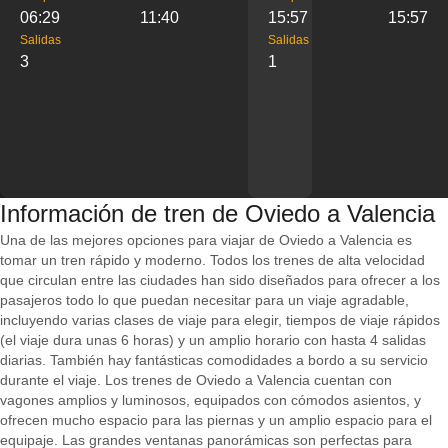
06:29
11:40
15:57
15:57
Salidas
Salidas
3
1
Información de tren de Oviedo a Valencia
Una de las mejores opciones para viajar de Oviedo a Valencia es
tomar un tren rápido y moderno. Todos los trenes de alta velocidad
que circulan entre las ciudades han sido diseñados para ofrecer a los
pasajeros todo lo que puedan necesitar para un viaje agradable,
incluyendo varias clases de viaje para elegir, tiempos de viaje rápidos
(el viaje dura unas 6 horas) y un amplio horario con hasta 4 salidas
diarias. También hay fantásticas comodidades a bordo a su servicio
durante el viaje. Los trenes de Oviedo a Valencia cuentan con
vagones amplios y luminosos, equipados con cómodos asientos, y
ofrecen mucho espacio para las piernas y un amplio espacio para el
equipaje. Las grandes ventanas panorámicas son perfectas para