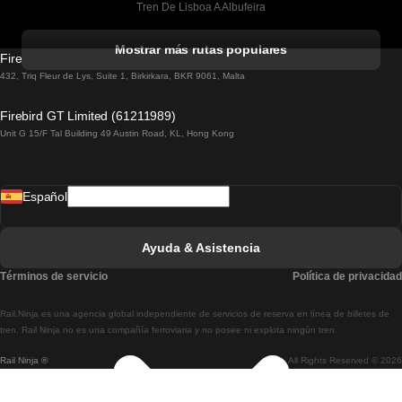
Tren De Lisboa A Albufeira
Tren De Albufeira A Lisboa
Mostrar más rutas populares
Firebird GT Limited (OC 1451)
Tren De Lisboa A Lagos
432, Triq Fleur de Lys, Suite 1, Birkirkara, BKR 9061, Malta
Tren De Lagos A Lisboa
Firebird GT Limited (61211989)
Unit G 15/F Tal Building 49 Austin Road, KL, Hong Kong
Tren De Lisboa A Madrid
Tren De Madrid A Lisboa
Español
Tren De Lisboa A Faro
Tren De Faro A Lisboa
Ayuda & Asistencia
Tren De Lisboa A Coimbra
Términos de servicio
Política de privacidad
Tren De Coimbra A Lisboa
Rail.Ninja es una agencia global independiente de servicios de reserva en línea de billetes de
Tren De Lisboa A Braga
tren. Rail Ninja no es una compañía ferroviaria y no posee ni explota ningún tren.
Rail Ninja ®
All Rights Reserved © 2026
Tren De Braga A Lisboa
Tren De Oporto A Coimbra