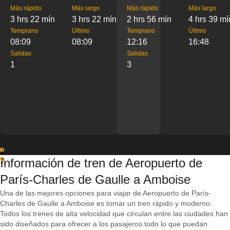
Más rápido
Más largo
Más rápido
Más largo
3 hrs 22 mín
3 hrs 22 mín
2 hrs 56 mín
4 hrs 39 mí
Temprano
Último
Temprano
Último
08:09
08:09
12:16
16:48
Salidas
Salidas
1
3
1
Información de tren de Aeropuerto de
2
París-Charles de Gaulle a Amboise
Una de las mejores opciones para viajar de Aeropuerto de París-
Charles de Gaulle a Amboise es tomar un tren rápido y moderno.
Todos los trenes de alta velocidad que circulan entre las ciudades han
sido diseñados para ofrecer a los pasajeros todo lo que puedan