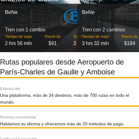
BeNe
BeNe
Tren con 1 cambio
Tren con 2 cambios
Tiempo de viaje
Precio de
Salidas
Tiempo de viaje
Precio de
2 hrs 56 mín
$91
3
3 hrs 32 mín
$184
Rutas populares desde Aeropuerto de
París-Charles de Gaulle y Amboise
Extensa red
Una plataforma, más de 34 destinos, más de 700 rutas en todo el
mundo.
Reserva conveniente
Hablamos su idioma y ofrecemos más de 20 métodos de pago.