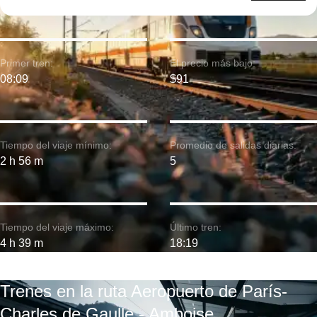
Primer tren:
El precio más bajo:
08:09
$91
Tiempo del viaje mínimo:
Promedio de salidas diarias:
2 h 56 m
5
Tiempo del viaje máximo:
Último tren:
4 h 39 m
18:19
Trenes en la ruta Aeropuerto de París-
Charles de Gaulle - Amboise