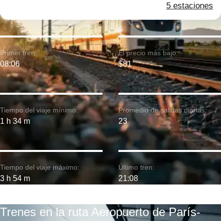
5 estaciones
Primer tren:
El precio más bajo:
08:06
$81
Tiempo del viaje mínimo:
Promedio de salidas diarias:
1 h 34 m
23
Tiempo del viaje máximo:
Último tren:
3 h 54 m
21:08
Trenes en la ruta Aeropuerto de París-