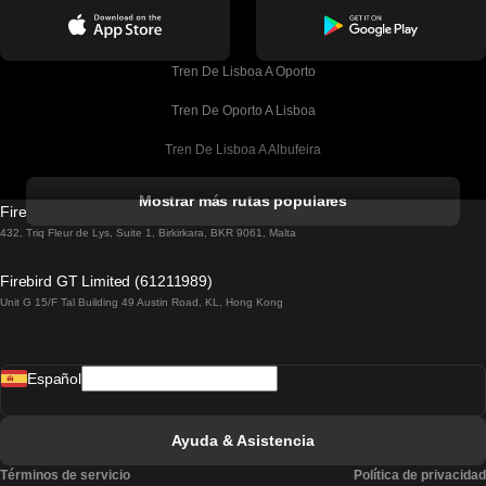
Tren De Lisboa A Oporto
Tren De Oporto A Lisboa
Tren De Lisboa A Albufeira
Tren De Albufeira A Lisboa
Mostrar más rutas populares
Firebird GT Limited (OC 1451)
Tren De Lisboa A Lagos
432, Triq Fleur de Lys, Suite 1, Birkirkara, BKR 9061, Malta
Tren De Lagos A Lisboa
Firebird GT Limited (61211989)
Unit G 15/F Tal Building 49 Austin Road, KL, Hong Kong
Tren De Lisboa A Madrid
Tren De Madrid A Lisboa
Español
Tren De Lisboa A Faro
Tren De Faro A Lisboa
Ayuda & Asistencia
Tren De Lisboa A Coimbra
Términos de servicio
Política de privacidad