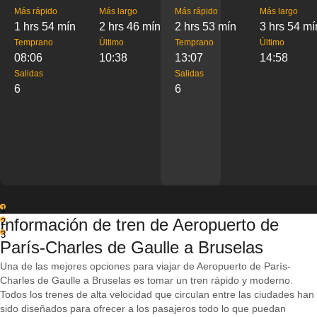
Más rápido
Más largo
Más rápido
Más largo
1 hrs 54 mín
2 hrs 46 mín
2 hrs 53 mín
3 hrs 54 mí
Temprano
Último
Temprano
Último
08:06
10:38
13:07
14:58
Salidas
Salidas
6
6
1
Información de tren de Aeropuerto de
2
3
París-Charles de Gaulle a Bruselas
Una de las mejores opciones para viajar de Aeropuerto de París-
Charles de Gaulle a Bruselas es tomar un tren rápido y moderno.
Todos los trenes de alta velocidad que circulan entre las ciudades han
sido diseñados para ofrecer a los pasajeros todo lo que puedan