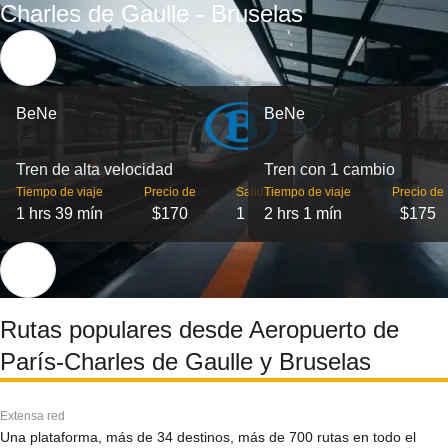
Charles de Gaulle - Bruselas
BeNe
BeNe
Tren de alta velocidad
Tren con 1 cambio
Tiempo de viaje
Precio de
Salidas
Tiempo de viaje
Precio de
1 hrs 39 mín
$170
1
2 hrs 1 mín
$175
Rutas populares desde Aeropuerto de
París-Charles de Gaulle y Bruselas
Extensa red
Una plataforma, más de 34 destinos, más de 700 rutas en todo el