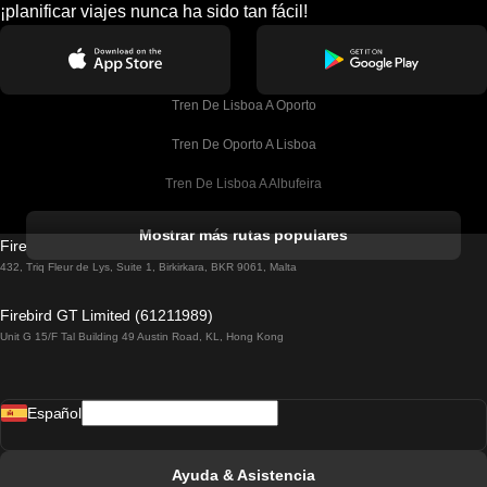
¡planificar viajes nunca ha sido tan fácil!
Tren De Lisboa A Oporto
Tren De Oporto A Lisboa
Tren De Lisboa A Albufeira
Tren De Albufeira A Lisboa
Mostrar más rutas populares
Firebird GT Limited (OC 1451)
Tren De Lisboa A Lagos
432, Triq Fleur de Lys, Suite 1, Birkirkara, BKR 9061, Malta
Tren De Lagos A Lisboa
Firebird GT Limited (61211989)
Unit G 15/F Tal Building 49 Austin Road, KL, Hong Kong
Tren De Lisboa A Madrid
Tren De Madrid A Lisboa
Español
Tren De Lisboa A Faro
Tren De Faro A Lisboa
Ayuda & Asistencia