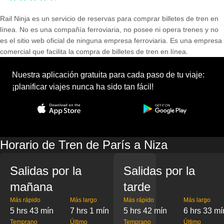
Rail Ninja es un servicio de reservas para comprar billetes de tren en
línea. No es una compañía ferroviaria, no posee ni opera trenes y no
es el sitio web oficial de ninguna empresa ferroviaria. Es una empresa
comercial que facilita la compra de billetes de tren en línea.
Nuestra aplicación gratuita para cada paso de tu viaje:
¡planificar viajes nunca ha sido tan fácil!
Horario de Tren de París a Niza
Salidas por la
Salidas por la
mañana
tarde
Más rápido
Más largo
Más rápido
Más largo
5 hrs 43 mín
7 hrs 1 mín
5 hrs 42 mín
6 hrs 33 mí
Temprano
Último
Temprano
Último