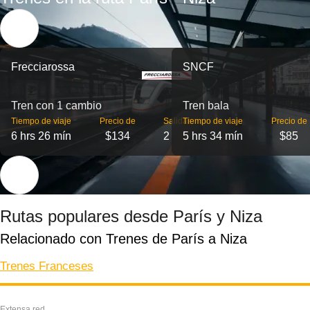
Frecciarossa
SNCF
Tren con 1 cambio
Tren bala
Tiempo de viaje
Precio de
Salidas
Tiempo de viaje
Precio de
6 hrs 26 mín
$134
2
5 hrs 34 mín
$85
Rutas populares desde París y Niza
Relacionado con Trenes de París a Niza
Trenes Franceses
Extensa red