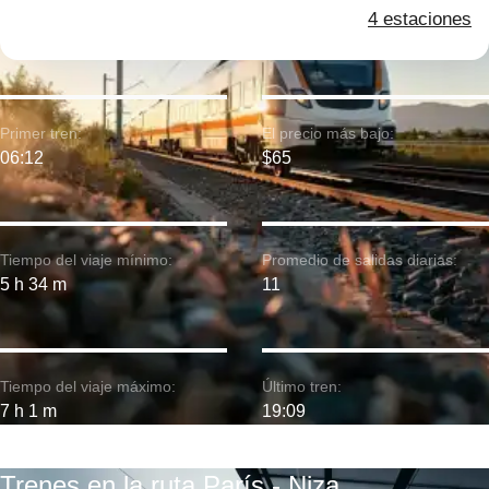
4 estaciones
Primer tren:
El precio más bajo:
06:12
$65
Tiempo del viaje mínimo:
Promedio de salidas diarias:
5 h 34 m
11
Tiempo del viaje máximo:
Último tren:
7 h 1 m
19:09
Trenes en la ruta París - Niza