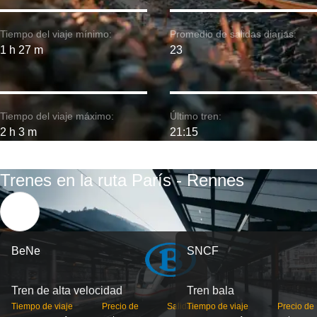
Tiempo del viaje mínimo:
Promedio de salidas diarias:
1 h 27 m
23
Tiempo del viaje máximo:
Último tren:
2 h 3 m
21:15
Trenes en la ruta París - Rennes
BeNe
SNCF
Tren de alta velocidad
Tren bala
Tiempo de viaje
Precio de
Salidas
Tiempo de viaje
Precio de