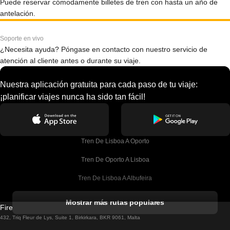
Puede reservar cómodamente billetes de tren con hasta un año de
antelación.
Soporte en vivo
¿Necesita ayuda? Póngase en contacto con nuestro servicio de
atención al cliente antes o durante su viaje.
Nuestra aplicación gratuita para cada paso de tu viaje:
¡planificar viajes nunca ha sido tan fácil!
Tren De Lisboa A Oporto
Tren De Oporto A Lisboa
Tren De Lisboa A Albufeira
Tren De Albufeira A Lisboa
Mostrar más rutas populares
Firebird GT Limited (OC 1451)
Tren De Lisboa A Lagos
432, Triq Fleur de Lys, Suite 1, Birkirkara, BKR 9061, Malta