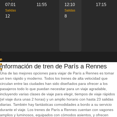
07:01
11:55
12:10
17:15
Salidas
Salidas
12
8
1
Información de tren de París a Rennes
2
3
Una de las mejores opciones para viajar de París a Rennes es tomar
un tren rápido y moderno. Todos los trenes de alta velocidad que
circulan entre las ciudades han sido diseñados para ofrecer a los
pasajeros todo lo que puedan necesitar para un viaje agradable,
incluyendo varias clases de viaje para elegir, tiempos de viaje rápidos
(el viaje dura unas 2 horas) y un amplio horario con hasta 23 salidas
diarias. También hay fantásticas comodidades a bordo a su servicio
durante el viaje. Los trenes de París a Rennes cuentan con vagones
amplios y luminosos, equipados con cómodos asientos, y ofrecen