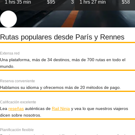
1 hrs 35 mín
$95
3
1 hrs 27 mín
$58
Rutas populares desde París y Rennes
Extensa red
Una plataforma, más de 34 destinos, más de 700 rutas en todo el
mundo.
Reserva conveniente
Hablamos su idioma y ofrecemos más de 20 métodos de pago.
Calificación excelente
Lea
reseñas
auténticas de
Rail Ninja
y vea lo que nuestros viajeros
dicen sobre nosotros.
Planificación flexible