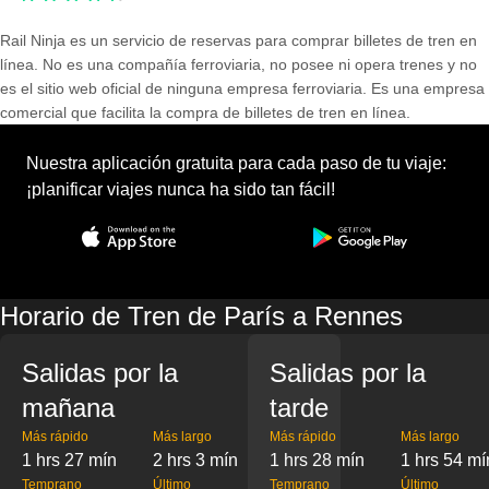
Rail Ninja es un servicio de reservas para comprar billetes de tren en
línea. No es una compañía ferroviaria, no posee ni opera trenes y no
es el sitio web oficial de ninguna empresa ferroviaria. Es una empresa
comercial que facilita la compra de billetes de tren en línea.
Nuestra aplicación gratuita para cada paso de tu viaje:
¡planificar viajes nunca ha sido tan fácil!
Horario de Tren de París a Rennes
Salidas por la
Salidas por la
mañana
tarde
Más rápido
Más largo
Más rápido
Más largo
1 hrs 27 mín
2 hrs 3 mín
1 hrs 28 mín
1 hrs 54 mí
Temprano
Último
Temprano
Último