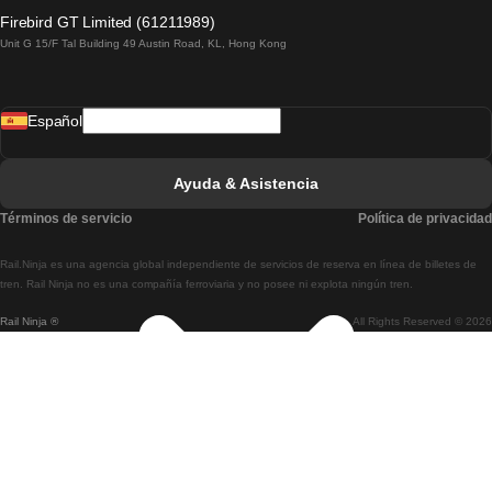
Tren De Lagos A Lisboa
Firebird GT Limited (61211989)
Unit G 15/F Tal Building 49 Austin Road, KL, Hong Kong
Tren De Lisboa A Madrid
Tren De Madrid A Lisboa
Español
Tren De Lisboa A Faro
Tren De Faro A Lisboa
Ayuda & Asistencia
Tren De Lisboa A Coimbra
Términos de servicio
Política de privacidad
Tren De Coimbra A Lisboa
Rail.Ninja es una agencia global independiente de servicios de reserva en línea de billetes de
Tren De Lisboa A Braga
tren. Rail Ninja no es una compañía ferroviaria y no posee ni explota ningún tren.
Rail Ninja ®
All Rights Reserved © 2026
Tren De Braga A Lisboa
Tren De Oporto A Coimbra
Tren De Coimbra A Oporto
Tren De Barcelona A Madrid
Tren De Madrid A Barcelona