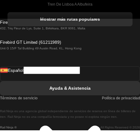
Tren De Lisboa A Albufeira
Tren De Albufeira A Lisboa
Mostrar más rutas populares
Firebird GT Limited (OC 1451)
Tren De Lisboa A Lagos
432, Triq Fleur de Lys, Suite 1, Birkirkara, BKR 9061, Malta
Tren De Lagos A Lisboa
Firebird GT Limited (61211989)
Unit G 15/F Tal Building 49 Austin Road, KL, Hong Kong
Tren De Lisboa A Madrid
Tren De Madrid A Lisboa
Español
Tren De Lisboa A Faro
Tren De Faro A Lisboa
Ayuda & Asistencia
Tren De Lisboa A Coimbra
Términos de servicio
Política de privacidad
Tren De Coimbra A Lisboa
Rail.Ninja es una agencia global independiente de servicios de reserva en línea de billetes de
Tren De Lisboa A Braga
tren. Rail Ninja no es una compañía ferroviaria y no posee ni explota ningún tren.
Rail Ninja ®
All Rights Reserved © 2026
Tren De Braga A Lisboa
Tren De Oporto A Coimbra