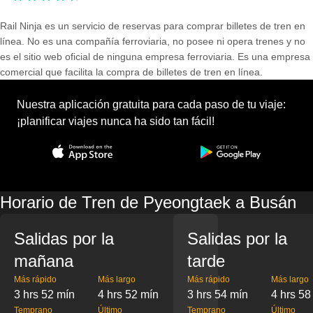
Rail Ninja es un servicio de reservas para comprar billetes de tren en
línea. No es una compañía ferroviaria, no posee ni opera trenes y no
es el sitio web oficial de ninguna empresa ferroviaria. Es una empresa
comercial que facilita la compra de billetes de tren en línea.
Nuestra aplicación gratuita para cada paso de tu viaje:
¡planificar viajes nunca ha sido tan fácil!
Horario de Tren de Pyeongtaek a Busán
Salidas por la
Salidas por la
mañana
tarde
Más rápido
Más largo
Más rápido
Más largo
3 hrs 52 mín
4 hrs 52 mín
3 hrs 54 mín
4 hrs 58
Temprano
Último
Temprano
Último