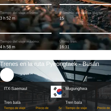
Tiempo del viaje mínimo:
Promedio de salidas diarias:
3 h 52 m
15
Tiempo del viaje máximo:
Último tren:
4 h 58 m
16:31
Trenes en la ruta Pyeongtaek - Busán
ITX-Saemaul
Mugunghwa
Tren bala
Tren bala
Tiempo de viaje
Precio de
Salidas
Tiempo de viaje
Precio de