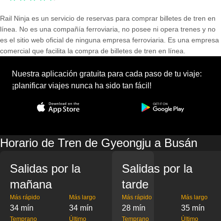
Rail Ninja es un servicio de reservas para comprar billetes de tren en
línea. No es una compañía ferroviaria, no posee ni opera trenes y no
es el sitio web oficial de ninguna empresa ferroviaria. Es una empresa
comercial que facilita la compra de billetes de tren en línea.
Nuestra aplicación gratuita para cada paso de tu viaje:
¡planificar viajes nunca ha sido tan fácil!
Horario de Tren de Gyeongju a Busán
Salidas por la
Salidas por la
mañana
tarde
Más rápido
Más largo
Más rápido
Más largo
34 mín
34 mín
28 mín
35 mín
Temprano
Último
Temprano
Último