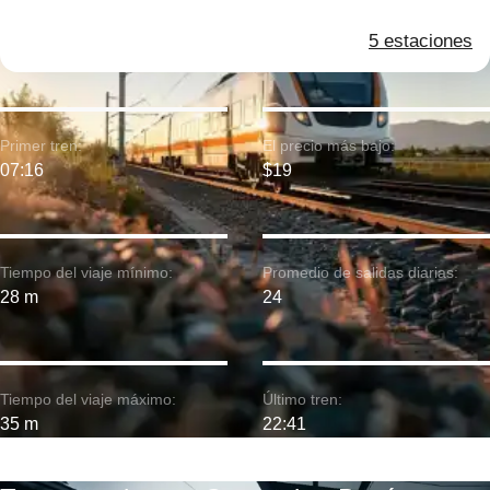
5 estaciones
Primer tren:
El precio más bajo:
07:16
$19
Tiempo del viaje mínimo:
Promedio de salidas diarias:
28 m
24
Tiempo del viaje máximo:
Último tren:
35 m
22:41