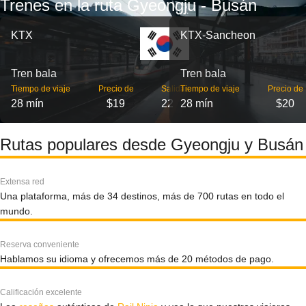
Trenes en la ruta Gyeongju - Busán
KTX
KTX-Sancheon
Tren bala
Tren bala
Tiempo de viaje
Precio de
Salidas
Tiempo de viaje
Precio de
28 mín
$19
22
28 mín
$20
Rutas populares desde Gyeongju y Busán
Extensa red
Una plataforma, más de 34 destinos, más de 700 rutas en todo el
mundo.
Reserva conveniente
Hablamos su idioma y ofrecemos más de 20 métodos de pago.
Calificación excelente