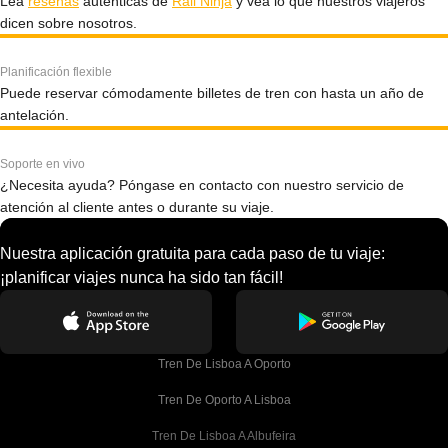
Lea
reseñas
auténticas de
Rail Ninja
y vea lo que nuestros viajeros
dicen sobre nosotros.
Planificación flexible
Puede reservar cómodamente billetes de tren con hasta un año de
antelación.
Soporte en vivo
¿Necesita ayuda? Póngase en contacto con nuestro servicio de
atención al cliente antes o durante su viaje.
Nuestra aplicación gratuita para cada paso de tu viaje:
¡planificar viajes nunca ha sido tan fácil!
Tren De Lisboa A Oporto
Tren De Oporto A Lisboa
Tren De Lisboa A Albufeira