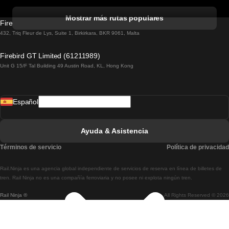
Tren De Albufeira A Lisboa
Mostrar más rutas populares
Firebird GT Limited (OC 1451)
Tren De Lisboa A Lagos
432, Triq Fleur de Lys, Suite 1, Birkirkara, BKR 9061, Malta
Tren De Lagos A Lisboa
Firebird GT Limited (61211989)
Unit G 15/F Tal Building 49 Austin Road, KL, Hong Kong
Tren De Lisboa A Madrid
Tren De Madrid A Lisboa
Español
Tren De Lisboa A Faro
Tren De Faro A Lisboa
Ayuda & Asistencia
Tren De Lisboa A Coimbra
Términos de servicio
Política de privacidad
Tren De Coimbra A Lisboa
Rail.Ninja es una agencia global independiente de servicios de reserva en línea de billetes de
Tren De Lisboa A Braga
tren. Rail Ninja no es una compañía ferroviaria y no posee ni explota ningún tren.
Rail Ninja ®
All Rights Reserved © 2026
Tren De Braga A Lisboa
Tren De Oporto A Coimbra