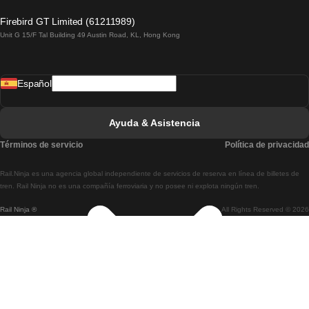
Tren De Lagos A Lisboa
Firebird GT Limited (61211989)
Unit G 15/F Tal Building 49 Austin Road, KL, Hong Kong
Tren De Lisboa A Madrid
Tren De Madrid A Lisboa
Español
Tren De Lisboa A Faro
Tren De Faro A Lisboa
Ayuda & Asistencia
Tren De Lisboa A Coimbra
Términos de servicio
Política de privacidad
Tren De Coimbra A Lisboa
Rail.Ninja es una agencia global independiente de servicios de reserva en línea de billetes de
Tren De Lisboa A Braga
tren. Rail Ninja no es una compañía ferroviaria y no posee ni explota ningún tren.
Rail Ninja ®
All Rights Reserved © 2026
Tren De Braga A Lisboa
Tren De Oporto A Coimbra
Tren De Coimbra A Oporto
Tren De Barcelona A Madrid