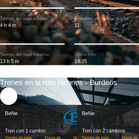
Tiempo del viaje mínimo:
Promedio de salidas diarias:
4 h 4 m
11
Tiempo del viaje máximo:
Último tren:
13 h 5 m
19:35
Trenes en la ruta Rennes - Burdeos
BeNe
BeNe
Tren con 1 cambio
Tren con 2 cambios
Tiempo de viaje
Precio de
Salidas
Tiempo de viaje
Precio de