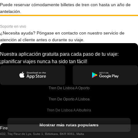
Puede reservar cómodamente billetes de tren con hasta un año de
antelación.
Soporte en vivo
¿Necesita ayuda? Póngase en contacto con nuestro servicio de
atención al cliente antes o durante su viaje.
Nuestra aplicación gratuita para cada paso de tu viaje:
¡planificar viajes nunca ha sido tan fácil!
Tren De Lisboa A Oporto
Tren De Oporto A Lisboa
Tren De Lisboa A Albufeira
Tren De Albufeira A Lisboa
Mostrar más rutas populares
Firebird GT Limited (OC 1451)
Tren De Lisboa A Lagos
432, Triq Fleur de Lys, Suite 1, Birkirkara, BKR 9061, Malta