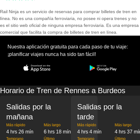
Rail Ninja es un servicio de reservas para comprar billetes de tren en
línea. No es una compañía ferroviaria, no posee ni opera trenes y no
es el sitio web oficial de ninguna empresa ferroviaria. Es una empresa
comercial que facilita la compra de billetes de tren en línea.
Nuestra aplicación gratuita para cada paso de tu viaje:
¡planificar viajes nunca ha sido tan fácil!
Horario de Tren de Rennes a Burdeos
Salidas por la
Salidas por la
mañana
tarde
Más rápido
Más largo
Más rápido
Más largo
4 hrs 26 mín
6 hrs 18 mín
4 hrs 4 mín
4 hrs 37 mí
Temprano
Último
Temprano
Último