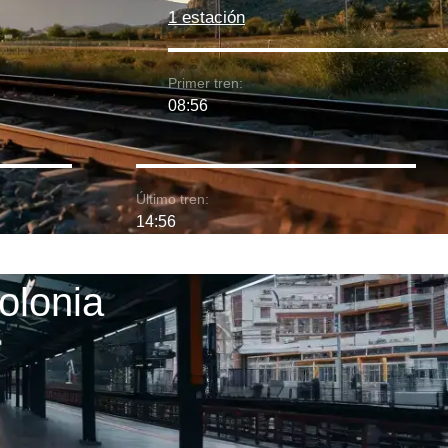
1 estación
Primer tren:
08:56
Último tren:
14:56
olonia