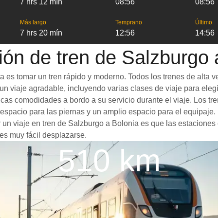
7 hrs 12 mín
08:56
08:56
Más largo
Temprano
Último
7 hrs 20 mín
12:56
14:56
ión de tren de Salzburgo 
 es tomar un tren rápido y moderno. Todos los trenes de alta v
n viaje agradable, incluyendo varias clases de viaje para elegir
ticas comodidades a bordo a su servicio durante el viaje. Los 
spacio para las piernas y un amplio espacio para el equipaje
r un viaje en tren de Salzburgo a Bolonia es que las estaciones 
es muy fácil desplazarse.
510 km