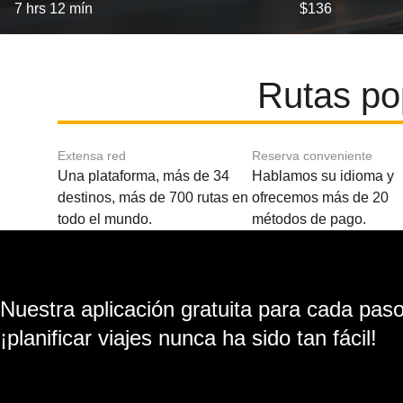
7 hrs 12 mín
$136
Rutas po
Extensa red
Reserva conveniente
Una plataforma, más de 34
Hablamos su idioma y
destinos, más de 700 rutas en
ofrecemos más de 20
todo el mundo.
métodos de pago.
Nuestra aplicación gratuita para cada paso 
¡planificar viajes nunca ha sido tan fácil!