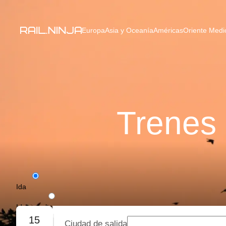
Europa
Asia y Oceanía
Américas
Oriente Medio
Trenes 
Ida
Ida y vuelta
15
Ciudad de salida