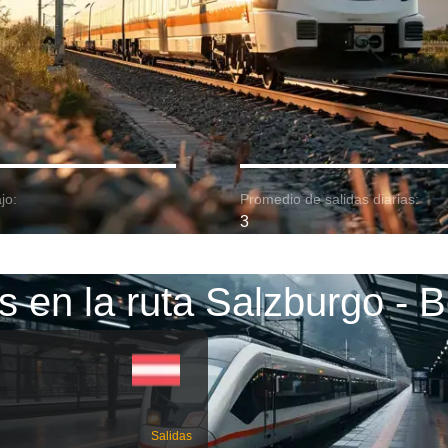
jo:
Promedio de salidas diarias:
3
s en la ruta Salzburgo - B
Salidas