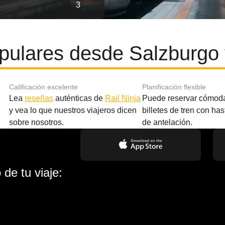
3
pulares desde Salzburgo 
Calificación excelente
Planificación flexible
Lea
reseñas
auténticas de
Rail Ninja
Puede reservar cómod
y vea lo que nuestros viajeros dicen
billetes de tren con ha
sobre nosotros.
de antelación.
de tu viaje: