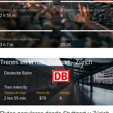
Tiempo del viaje mínimo:
Promedio de salidas diarias:
2 h 55 m
8
Tiempo del viaje máximo:
Último tren:
3 h 7 m
20:26
Trenes en la ruta Stuttgart - Zúrich
Deutsche Bahn
Tren intercity
Tiempo de viaje
Precio de
Salidas
2 hrs 55 mín
$79
8