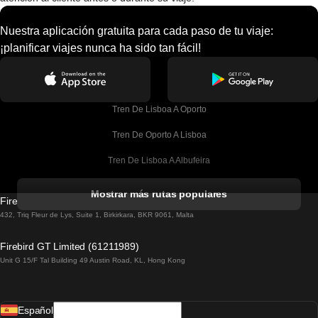
Nuestra aplicación gratuita para cada paso de tu viaje:
¡planificar viajes nunca ha sido tan fácil!
Tren De Lisboa A Oporto
Tren De Oporto A Lisboa
Tren De Lisboa A Albufeira
Tren De Albufeira A Lisboa
Mostrar más rutas populares
Firebird GT Limited (OC 1451)
Tren De Lisboa A Lagos
432, Triq Fleur de Lys, Suite 1, Birkirkara, BKR 9061, Malta
Tren De Lagos A Lisboa
Firebird GT Limited (61211989)
Unit G 15/F Tal Building 49 Austin Road, KL, Hong Kong
Tren De Lisboa A Madrid
Tren De Madrid A Lisboa
Español
Tren De Lisboa A Faro