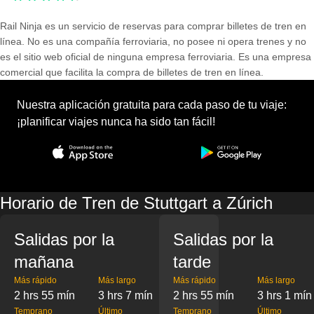
Rail Ninja es un servicio de reservas para comprar billetes de tren en
línea. No es una compañía ferroviaria, no posee ni opera trenes y no
es el sitio web oficial de ninguna empresa ferroviaria. Es una empresa
comercial que facilita la compra de billetes de tren en línea.
Nuestra aplicación gratuita para cada paso de tu viaje:
¡planificar viajes nunca ha sido tan fácil!
Horario de Tren de Stuttgart a Zúrich
Salidas por la
Salidas por la
mañana
tarde
Más rápido
Más largo
Más rápido
Más largo
2 hrs 55 mín
3 hrs 7 mín
2 hrs 55 mín
3 hrs 1 mín
Temprano
Último
Temprano
Último