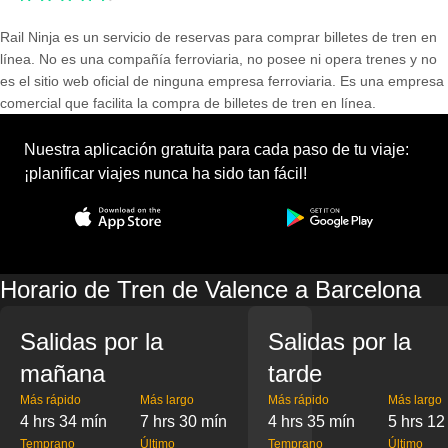
Rail Ninja es un servicio de reservas para comprar billetes de tren en
línea. No es una compañía ferroviaria, no posee ni opera trenes y no
es el sitio web oficial de ninguna empresa ferroviaria. Es una empresa
comercial que facilita la compra de billetes de tren en línea.
Nuestra aplicación gratuita para cada paso de tu viaje:
¡planificar viajes nunca ha sido tan fácil!
Horario de Tren de Valence a Barcelona
Salidas por la
Salidas por la
mañana
tarde
Más rápido
Más largo
Más rápido
Más largo
4 hrs 34 mín
7 hrs 30 mín
4 hrs 35 mín
5 hrs 12
Temprano
Último
Temprano
Último