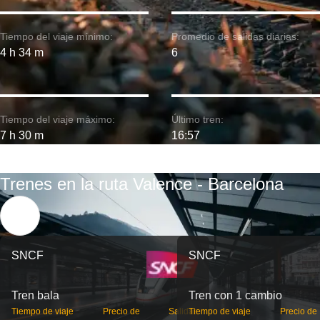
Tiempo del viaje mínimo:
Promedio de salidas diarias:
4 h 34 m
6
Tiempo del viaje máximo:
Último tren:
7 h 30 m
16:57
Trenes en la ruta Valence - Barcelona
SNCF
SNCF
Tren bala
Tren con 1 cambio
Tiempo de viaje
Precio de
Salidas
Tiempo de viaje
Precio de