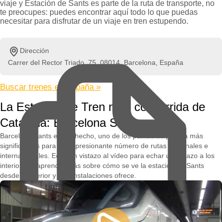
viaje y Estación de Sants es parte de la ruta de transporte, no
te preocupes: puedes encontrar aquí todo lo que puedas
necesitar para disfrutar de un viaje en tren estupendo.
Dirección
Carrer del Rector Triado, 75, 08014, Barcelona, España
Buscar trenes en España »
La Estación de Tren más concurrida de
Cataluña: Barcelona Sants
Barcelona Sants es, de hecho, uno de los puntos de partida más
significativos para un impresionante número de rutas nacionales e
internacionales. Echa un vistazo al vídeo para echar un vistazo a los
interiores y aprender más sobre cómo se ve la estación de Sants
desde el interior y qué instalaciones ofrece.