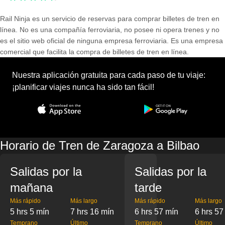
Rail Ninja es un servicio de reservas para comprar billetes de tren en
línea. No es una compañía ferroviaria, no posee ni opera trenes y no
es el sitio web oficial de ninguna empresa ferroviaria. Es una empresa
comercial que facilita la compra de billetes de tren en línea.
Nuestra aplicación gratuita para cada paso de tu viaje:
¡planificar viajes nunca ha sido tan fácil!
Horario de Tren de Zaragoza a Bilbao
Salidas por la
Salidas por la
mañana
tarde
Más rápido
Más largo
Más rápido
Más largo
5 hrs 5 mín
7 hrs 16 mín
6 hrs 57 mín
6 hrs 57
Temprano
Último
Temprano
Último