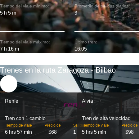
Tiempo del viaje mínimo:
Promedio de salidas diarias:
5 h 5 m
3
Tiempo del viaje máximo:
Último tren:
7 h 16 m
16:05
Trenes en la ruta Zaragoza - Bilbao
Renfe
Alvia
Tren con 1 cambio
Tren de alta velocidad
Tiempo de viaje
Precio de
Salidas
Tiempo de viaje
Precio de
6 hrs 57 mín
$68
1
5 hrs 5 mín
$98