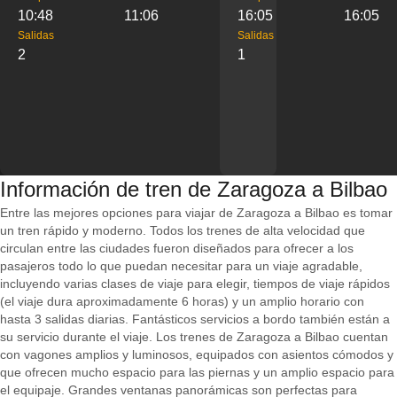
10:48
11:06
16:05
16:05
Salidas
Salidas
2
1
Información de tren de Zaragoza a Bilbao
Entre las mejores opciones para viajar de Zaragoza a Bilbao es tomar
un tren rápido y moderno. Todos los trenes de alta velocidad que
circulan entre las ciudades fueron diseñados para ofrecer a los
pasajeros todo lo que puedan necesitar para un viaje agradable,
incluyendo varias clases de viaje para elegir, tiempos de viaje rápidos
(el viaje dura aproximadamente 6 horas) y un amplio horario con
hasta 3 salidas diarias. Fantásticos servicios a bordo también están a
su servicio durante el viaje. Los trenes de Zaragoza a Bilbao cuentan
con vagones amplios y luminosos, equipados con asientos cómodos y
que ofrecen mucho espacio para las piernas y un amplio espacio para
el equipaje. Grandes ventanas panorámicas son perfectas para