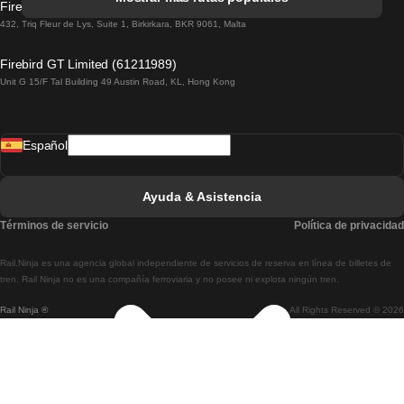
Firebird GT Limited (OC 1451)
Tren De Lisboa A Lagos
432, Triq Fleur de Lys, Suite 1, Birkirkara, BKR 9061, Malta
Tren De Lagos A Lisboa
Firebird GT Limited (61211989)
Unit G 15/F Tal Building 49 Austin Road, KL, Hong Kong
Tren De Lisboa A Madrid
Tren De Madrid A Lisboa
Español
Tren De Lisboa A Faro
Tren De Faro A Lisboa
Ayuda & Asistencia
Tren De Lisboa A Coimbra
Términos de servicio
Política de privacidad
Tren De Coimbra A Lisboa
Rail.Ninja es una agencia global independiente de servicios de reserva en línea de billetes de
Tren De Lisboa A Braga
tren. Rail Ninja no es una compañía ferroviaria y no posee ni explota ningún tren.
Rail Ninja ®
All Rights Reserved © 2026
Tren De Braga A Lisboa
Tren De Oporto A Coimbra
Tren De Coimbra A Oporto