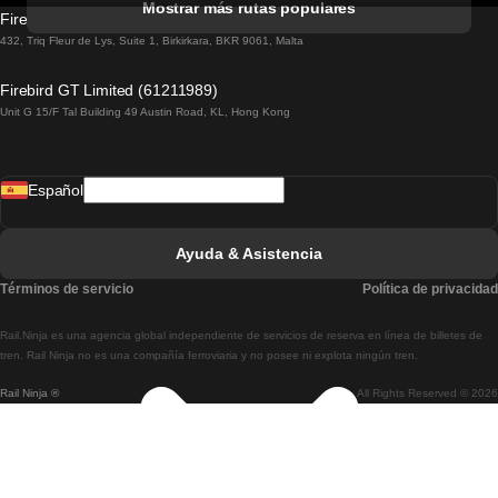
Mostrar más rutas populares
Firebird GT Limited (OC 1451)
Tren De Lisboa A Lagos
432, Triq Fleur de Lys, Suite 1, Birkirkara, BKR 9061, Malta
Tren De Lagos A Lisboa
Firebird GT Limited (61211989)
Unit G 15/F Tal Building 49 Austin Road, KL, Hong Kong
Tren De Lisboa A Madrid
Tren De Madrid A Lisboa
Español
Tren De Lisboa A Faro
Tren De Faro A Lisboa
Ayuda & Asistencia
Tren De Lisboa A Coimbra
Términos de servicio
Política de privacidad
Tren De Coimbra A Lisboa
Rail.Ninja es una agencia global independiente de servicios de reserva en línea de billetes de
Tren De Lisboa A Braga
tren. Rail Ninja no es una compañía ferroviaria y no posee ni explota ningún tren.
Rail Ninja ®
All Rights Reserved © 2026
Tren De Braga A Lisboa
Tren De Oporto A Coimbra
Tren De Coimbra A Oporto