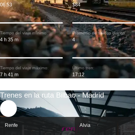
06:53
$84
Tiempo del viaje mínimo:
Promedio de salidas diarias:
4 h 35 m
4
Tiempo del viaje máximo:
Último tren:
7 h 41 m
17:12
Trenes en la ruta Bilbao - Madrid
Renfe
Alvia