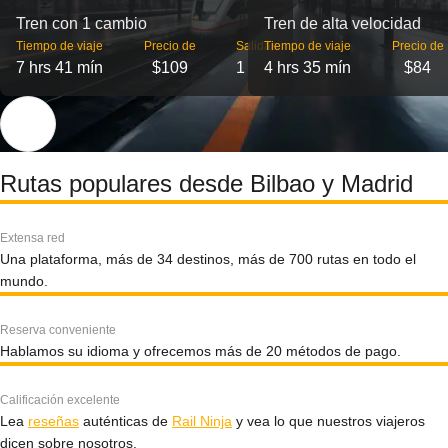
Tren con 1 cambio
Tren de alta velocidad
Tiempo de viaje
Precio de
Salidas
Tiempo de viaje
Precio de
7 hrs 41 mín
$109
1
4 hrs 35 mín
$84
Rutas populares desde Bilbao y Madrid
Extensa red
Una plataforma, más de 34 destinos, más de 700 rutas en todo el
mundo.
Reserva conveniente
Hablamos su idioma y ofrecemos más de 20 métodos de pago.
Calificación excelente
Lea
reseñas
auténticas de
Rail Ninja
y vea lo que nuestros viajeros
dicen sobre nosotros.