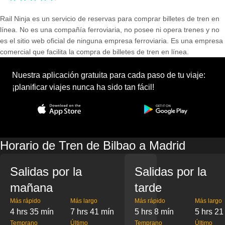
Rail Ninja es un servicio de reservas para comprar billetes de tren en
línea. No es una compañía ferroviaria, no posee ni opera trenes y no
es el sitio web oficial de ninguna empresa ferroviaria. Es una empresa
comercial que facilita la compra de billetes de tren en línea.
Nuestra aplicación gratuita para cada paso de tu viaje:
¡planificar viajes nunca ha sido tan fácil!
Horario de Tren de Bilbao a Madrid
Salidas por la
Salidas por la
mañana
tarde
Más rápido
Más largo
Más rápido
Más largo
4 hrs 35 mín
7 hrs 41 mín
5 hrs 8 mín
5 hrs 21
Temprano
Último
Temprano
Último