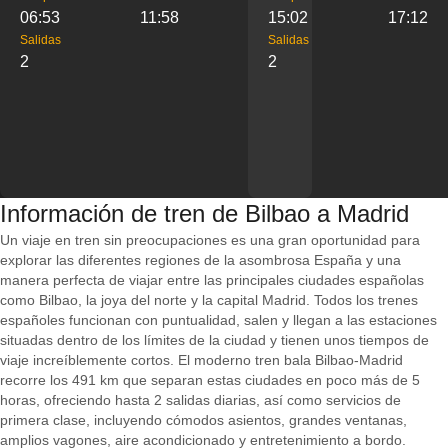
06:53
11:58
15:02
17:12
Salidas
Salidas
2
2
Información de tren de Bilbao a Madrid
Un viaje en tren sin preocupaciones es una gran oportunidad para
explorar las diferentes regiones de la asombrosa España y una
manera perfecta de viajar entre las principales ciudades españolas
como Bilbao, la joya del norte y la capital Madrid. Todos los trenes
españoles funcionan con puntualidad, salen y llegan a las estaciones
situadas dentro de los límites de la ciudad y tienen unos tiempos de
viaje increíblemente cortos. El moderno tren bala Bilbao-Madrid
recorre los 491 km que separan estas ciudades en poco más de 5
horas, ofreciendo hasta 2 salidas diarias, así como servicios de
primera clase, incluyendo cómodos asientos, grandes ventanas,
amplios vagones, aire acondicionado y entretenimiento a bordo.