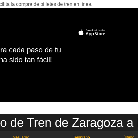
ita la compra de billetes de tren en línea.
ara cada paso de tu
ha sido tan fácil!
io de Tren de Zaragoza a
Más largo
Temprano
Último