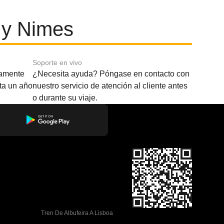
 y Nimes
Soporte en vivo
amente
¿Necesita ayuda? Póngase en contacto con
sta un año
nuestro servicio de atención al cliente antes
o durante su viaje.
Tren De Albufeira A Lisboa