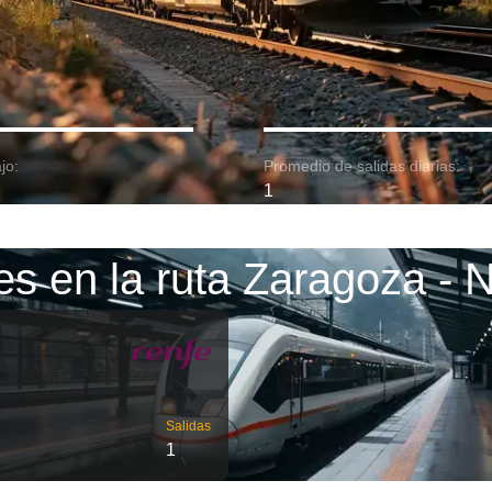
jo:
Promedio de salidas diarias:
1
es en la ruta Zaragoza - 
Salidas
1