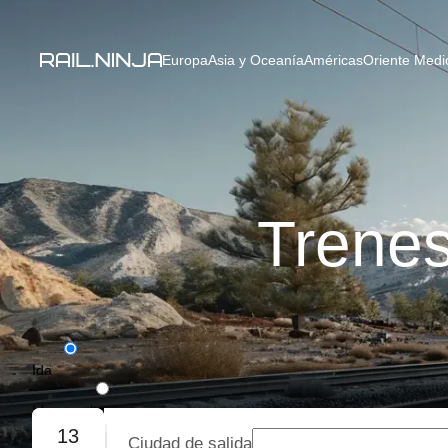
Europa
Asia y Oceanía
Américas
Oriente Medio
Trene
Ida
Ida y vuelta
13
Ciudad de salida