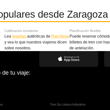
opulares desde Zaragoza
Calificación excelente
Planificación flexible
Lea
reseñas
auténticas de
Rail Ninja
Puede reservar cómod
y vea lo que nuestros viajeros dicen
billetes de tren con ha
sobre nosotros.
de antelación.
de tu viaje:
oa
Tren De Lisboa A Albufeira