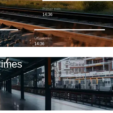
Primer tren:
14:36
Último tren:
14:36
Nimes