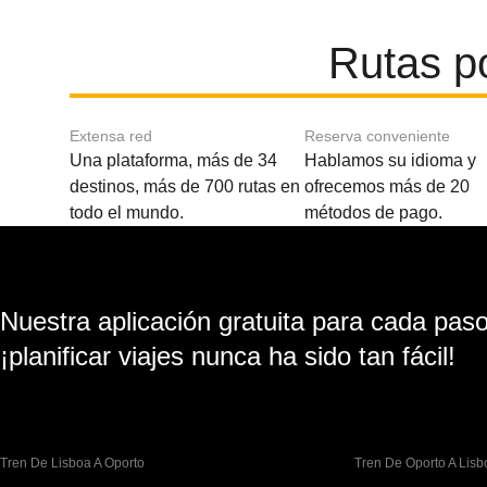
Rutas p
Extensa red
Reserva conveniente
Una plataforma, más de 34
Hablamos su idioma y
destinos, más de 700 rutas en
ofrecemos más de 20
todo el mundo.
métodos de pago.
Nuestra aplicación gratuita para cada paso 
¡planificar viajes nunca ha sido tan fácil!
Tren De Lisboa A Oporto
Tren De Oporto A Lisb