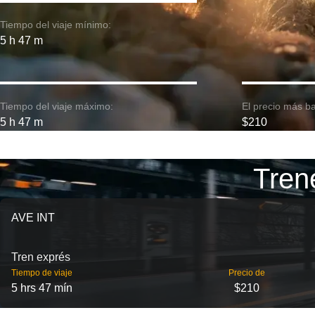
Tiempo del viaje mínimo:
5 h 47 m
Tiempo del viaje máximo:
El precio más ba
5 h 47 m
$210
Tren
AVE INT
Tren exprés
Tiempo de viaje
Precio de
5 hrs 47 mín
$210