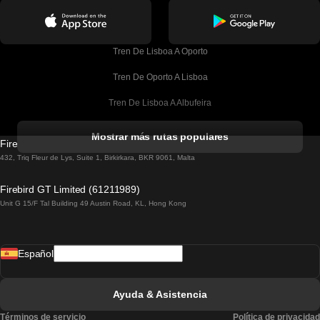
Tren De Lisboa A Oporto
Tren De Oporto A Lisboa
Tren De Lisboa A Albufeira
Tren De Albufeira A Lisboa
Mostrar más rutas populares
Firebird GT Limited (OC 1451)
Tren De Lisboa A Lagos
432, Triq Fleur de Lys, Suite 1, Birkirkara, BKR 9061, Malta
Tren De Lagos A Lisboa
Firebird GT Limited (61211989)
Unit G 15/F Tal Building 49 Austin Road, KL, Hong Kong
Tren De Lisboa A Madrid
Tren De Madrid A Lisboa
Español
Tren De Lisboa A Faro
Tren De Faro A Lisboa
Ayuda & Asistencia
Tren De Lisboa A Coimbra
Términos de servicio
Política de privacidad