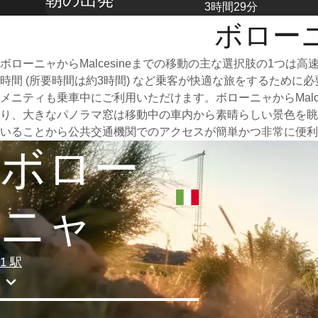
3時間29分
ボローニ
ボローニャからMalcesineまでの移動の主な選択肢の1
時間 (所要時間は約3時間) など乗客が快適な旅をするため
メニティも乗車中にご利用いただけます。ボローニャからMal
り、大きなパノラマ窓は移動中の車内から素晴らしい景色を眺め
いることから公共交通機関でのアクセスが簡単かつ非常に便利
ボロー
ニャ
1 駅