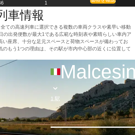
46
1
の列車情報
走る全ての高速列車に選択できる複数の車両クラスや素早い移動
毎日の出発便数が最大1である広範な時刻表や素晴らしい車内ア
の高い座席、十分な足元スペースと荷物スペースが備わってお
人気のもう1つの理由は、その駅が市内中心部の近くに位置して
Malcesi
1 駅