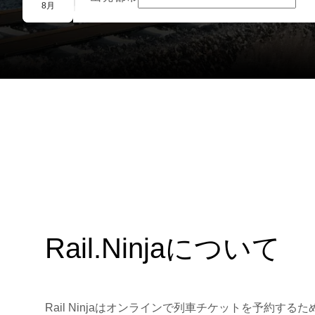
団体予約
8月
Rail.Ninjaについて
Rail Ninjaはオンラインで列車チケットを予