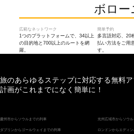
ボローニ
広範なネットワーク
簡単予約
1つのプラットフォームで、34以上
多言語対応、20
の目的地と700以上のルートを網
払い方法をご用
羅。
す。
旅のあらゆるステップに対応する無料アプ
計画がこれまでになく簡単に！
慶州市からソウルまでの列車
光州広域市からソウル
ダブリンからゴールウェイまでの列車
ロンドンからエディン