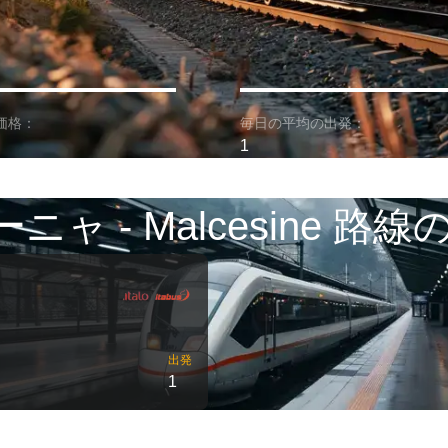
価格：
毎日の平均の出発：
1
ニャ - Malcesine 路線
出発
1