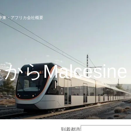
中東・アフリカ
会社概要
らMalcesi
到着都市