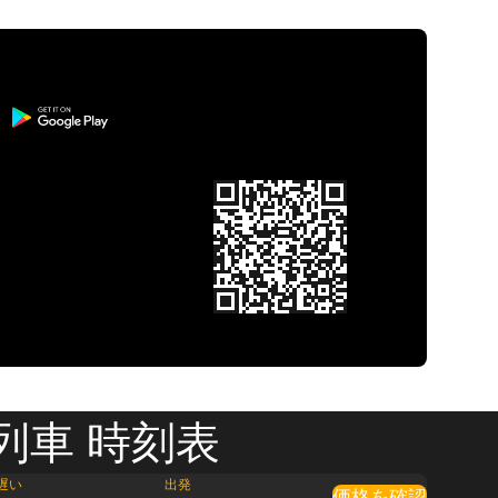
 列車 時刻表
遅い
出発
価格を確認