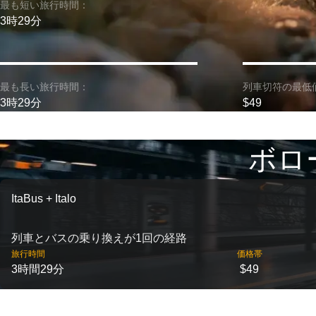
最も短い旅行時間：
3時29分
最も長い旅行時間：
列車切符の最低
3時29分
$49
ボロー
ItaBus + Italo
列車とバスの乗り換えが1回の経路
旅行時間
価格帯
3時間29分
$49