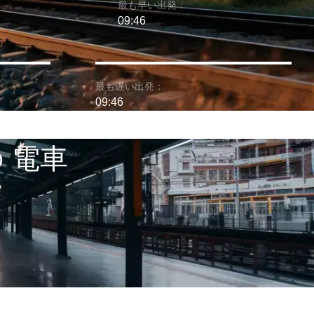
最も早い出発：
09:46
最も遅い出発：
09:46
の 電車