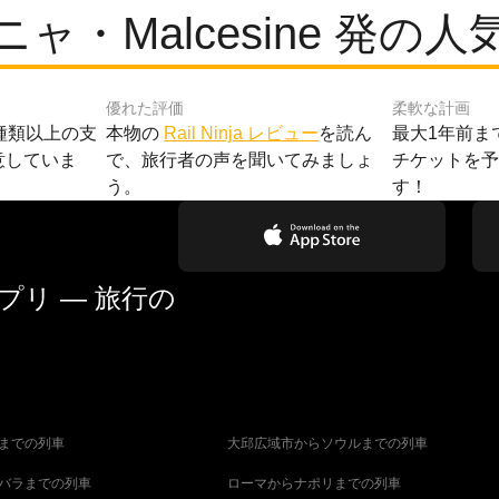
ャ・Malcesine 発の
優れた評価
柔軟な計画
種類以上の支
本物の
Rail Ninja レビュー
を読ん
最大1年前ま
意していま
で、旅行者の声を聞いてみましょ
チケットを
う。
す！
リ — 旅行の
までの列車
大邱広域市からソウルまでの列車
バラまでの列車
ローマからナポリまでの列車