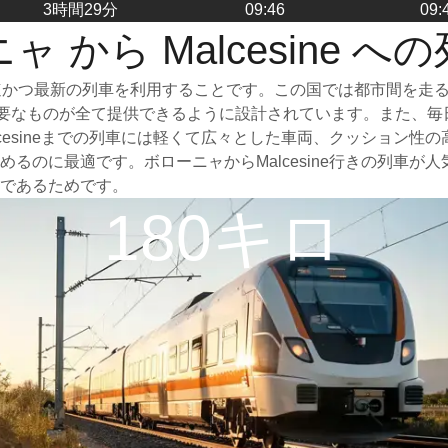
3時間29分
09:46
09:
ャ から Malcesine へ
つは高速かつ最新の列車を利用することです。この国では都市間を
に必要なものが全て提供できるように設計されています。また、
cesineまでの列車には軽くて広々とした車両、クッション性
るのに最適です。ボローニャからMalcesine行きの列車が
であるためです。
180キロ