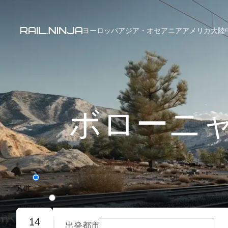
ヨーロッパ
アジア・オセアニア
アメリカ大陸
ボローニャか
片道
往復旅行
14
出発都市