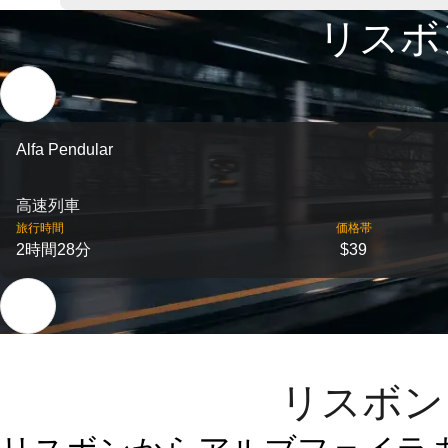
リスボ
Alfa Pendular
高速列車
旅行時間
価格帯
2時間28分
$39
リスボン