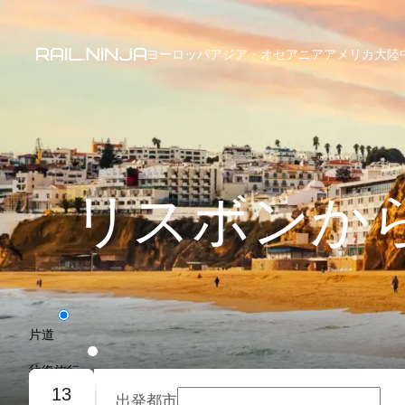
ヨーロッパ
アジア・オセアニア
アメリカ大陸
リスボンか
片道
往復旅行
13
出発都市