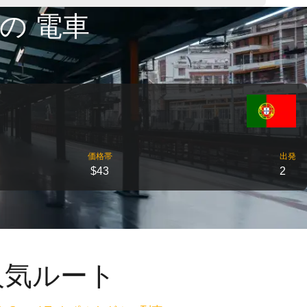
の 電車
価格帯
出発
$43
2
人気ルート