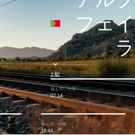
フェイ
ラ
2 駅
最も早い出発：
07:14
最も遅い出発：
18:44