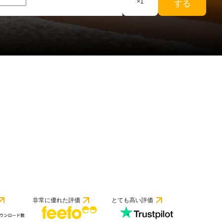
×
1
する
非常に優れた評価
とても高い評価