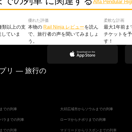
での列車 に関連する
Alfa Pendular Hi
優れた評価
柔軟な計画
種類以上の支
本物の
Rail Ninja レビュー
を読ん
最大1年前ま
意していま
で、旅行者の声を聞いてみましょ
チケットを
う。
す！
リ — 旅行の
までの列車
大邱広域市からソウルまでの列車
バラまでの列車
ローマからナポリまでの列車
までの列車
マドリードからリスボンまでの列車