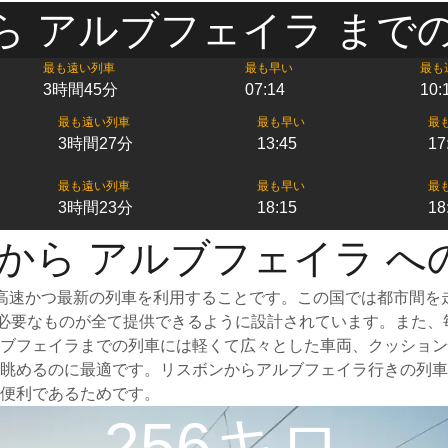
ら アルブフェイラ までの
最も遠い列車
最も早い
最も
3時間45分
07:14
10:
最も遠い列車
最も早い
最
3時間27分
13:45
17
最も遠い列車
最も早い
最
3時間23分
18:15
18
 から アルブフェイラ へ
高速かつ最新の列車を利用することです。この国では都市間を
めに必要なものが全て提供できるように設計されています。また
ブフェイラまでの列車には軽くて広々とした車両、クッション
眺めるのに最適です。リスボンからアルブフェイラ行きの列車
便利であるためです。
256キロ