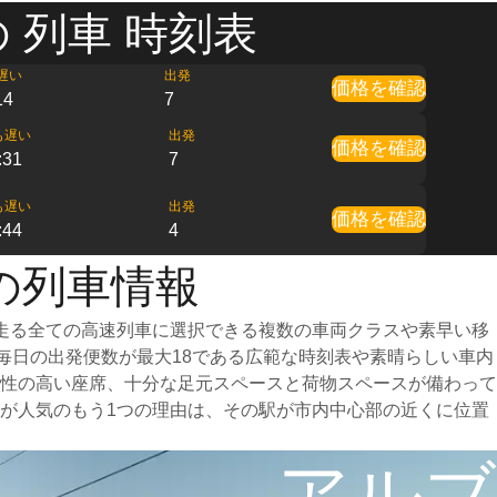
 列車 時刻表
遅い
出発
価格を確認
14
7
も遅い
出発
価格を確認
:31
7
も遅い
出発
価格を確認
:44
4
の列車情報
走る全ての高速列車に選択できる複数の車両クラスや素早い移
、毎日の出発便数が最大18である広範な時刻表や素晴らしい車内
性の高い座席、十分な足元スペースと荷物スペースが備わって
が人気のもう1つの理由は、その駅が市内中心部の近くに位置
アルブ