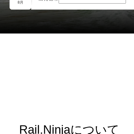
団体予約
8月
Rail.Ninjaについて