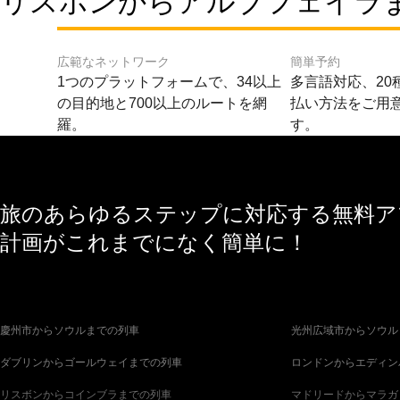
リスボンからアルブフェイラま
広範なネットワーク
簡単予約
1つのプラットフォームで、34以上
多言語対応、20
の目的地と700以上のルートを網
払い方法をご用
羅。
す。
旅のあらゆるステップに対応する無料アプ
計画がこれまでになく簡単に！
慶州市からソウルまでの列車
光州広域市からソウル
ダブリンからゴールウェイまでの列車
ロンドンからエディン
リスボンからコインブラまでの列車
マドリードからマラガ