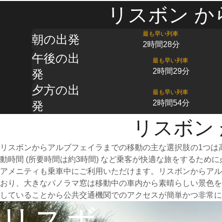
リスボン か
最も早い列車
朝の出発
2時間28分
午後の出
最も早い列車
2時間29分
発
夕方の出
最も早い列車
2時間54分
発
リスボン
リスボンからアルブフェイラまでの移動の主な選択肢の1つは
動時間 (所要時間は約3時間) など乗客が快適な旅をするた
アメニティも乗車中にご利用いただけます。リスボンからアル
おり、大きなパノラマ窓は移動中の車内から素晴らしい景色を
していることから公共交通機関でのアクセスが簡単かつ非常に
リスボ