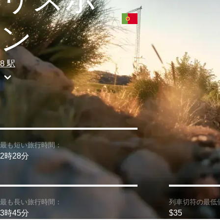
ン
8 駅
最も短い旅行時間：
2時28分
最も長い旅行時間：
列車切符の最低
3時45分
$35