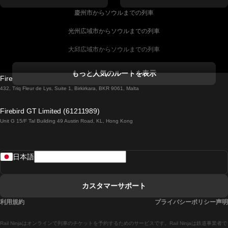
慶州市からソウルまでの列車
光州広域市からソウルまでの列車
大邱広域市からソウルまでの列車
コークからダブリンまでの列車
もっと人気のルートを表示
Firebird GT Limited (OC 1451)
ダブリンからゴールウェイまでの列車
432, Triq Fleur de Lys, Suite 1, Birkirkara, BKR 9061, Malta
ロンドンからエディンバラまでの列車
Firebird GT Limited (61211989)
Unit G 15/F Tal Building 49 Austin Road, KL, Hong Kong
ローマからナポリまでの列車
リスボンからラゴスまでの列車
日本語
リスボンからコインブラまでの列車
マドリードからマラガまでの列車
カスタマーサポート
マドリードからリスボンまでの列車
利用規約
プライバシーポリシー声明
マドリードからバルセロナまでの列車
Rail Ninjaはオンラインで列車のチケットを予約するためのサービスです。Rail Ninjaは鉄道事業者で