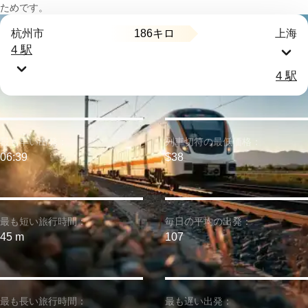
ためです。
186キロ
杭州市
上海
4 駅
4 駅
最も早い出発：
列車切符の最低価格：
06:39
$38
最も短い旅行時間：
毎日の平均の出発：
45 m
107
最も長い旅行時間：
最も遅い出発：