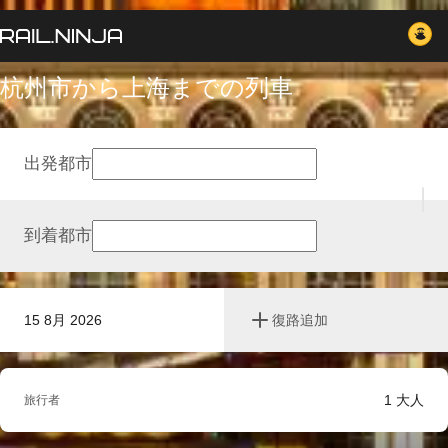
杭州市から上海までの列車
出発都市
到着都市
15 8月 2026
復路追加
1
大人
旅行者