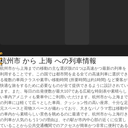
1
杭州市 から 上海 への列車情報
2
3
杭州市から上海までの移動の主な選択肢の1つは高速かつ最新の列車を
利用することです。この国では都市間を走る全ての高速列車に選択でき
る複数の車両クラスや素早い移動時間 (所要時間は約1時間) など乗客が
快適な旅をするために必要なものが全て提供できるように設計されてい
ます。また、毎日の出発便数が最大107である広範な時刻表や素晴らし
い車内アメニティも乗車中にご利用いただけます。杭州市から上海まで
の列車には軽くて広々とした車両、クッション性の高い座席、十分な足
元スペースと荷物スペースが備わっており、大きなパノラマ窓は移動中
の車内から素晴らしい景色を眺めるのに最適です。杭州市から上海行き
の列車が人気のもう1つの理由は、その駅が市内中心部の近くに位置し
ていることから公共交通機関でのアクセスが簡単かつ非常に便利である