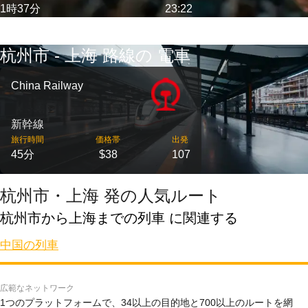
1時37分
23:22
杭州市 - 上海 路線の 電車
China Railway
新幹線
旅行時間
価格帯
出発
45分
$38
107
杭州市・上海 発の人気ルート
杭州市から上海までの列車 に関連する
中国の列車
広範なネットワーク
1つのプラットフォームで、34以上の目的地と700以上のルートを網