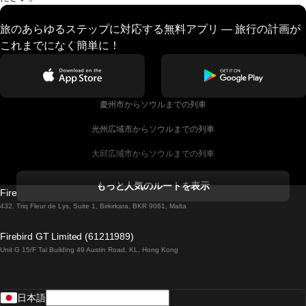
旅のあらゆるステップに対応する無料アプリ — 旅行の計画が
これまでになく簡単に！
慶州市からソウルまでの列車
光州広域市からソウルまでの列車
大邱広域市からソウルまでの列車
コークからダブリンまでの列車
もっと人気のルートを表示
Firebird GT Limited (OC 1451)
ダブリンからゴールウェイまでの列車
432, Triq Fleur de Lys, Suite 1, Birkirkara, BKR 9061, Malta
ロンドンからエディンバラまでの列車
Firebird GT Limited (61211989)
Unit G 15/F Tal Building 49 Austin Road, KL, Hong Kong
ローマからナポリまでの列車
リスボンからラゴスまでの列車
日本語
リスボンからコインブラまでの列車