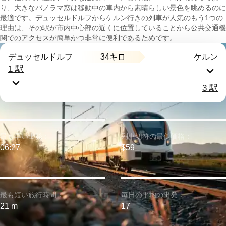
り、大きなパノラマ窓は移動中の車内から素晴らしい景色を眺めるのに
最適です。デュッセルドルフからケルン行きの列車が人気のもう1つの
理由は、その駅が市内中心部の近くに位置していることから公共交通機
関でのアクセスが簡単かつ非常に便利であるためです。
34キロ
デュッセルドルフ
ケルン
1 駅
3 駅
最も早い出発：
列車切符の最低価格：
06:27
$59
最も短い旅行時間：
毎日の平均の出発：
21 m
17