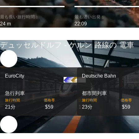
最も長い旅行時間：
最も遅い出発：
24 m
22:09
デュッセルドルフ - ケルン 路線の 電車
EuroCity
Deutsche Bahn
急行列車
都市間列車
旅行時間
価格帯
出発
旅行時間
価格帯
21分
$59
1
23分
$59