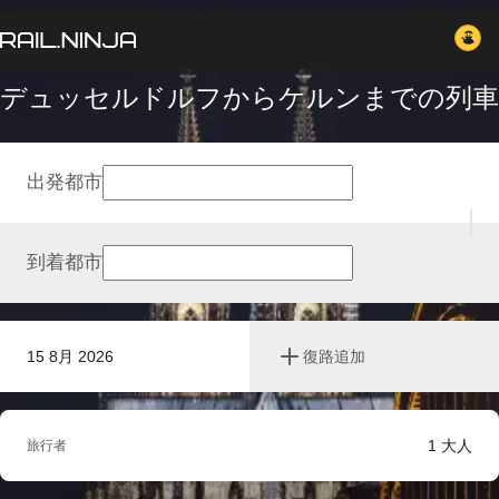
デュッセルドルフからケルンまでの列車
出発都市
到着都市
15 8月 2026
復路追加
1
大人
旅行者