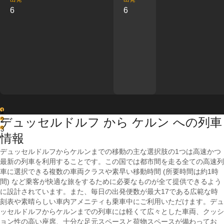
6
6
1
デュッセルドルフ から ケルン への列車
2
3
情報
デュッセルドルフからケルンまでの移動の主な選択肢の1つは高速かつ
最新の列車を利用することです。この国では都市間を走る全ての高速列
車に選択できる複数の車両クラスや素早い移動時間 (所要時間は約1時
間) など乗客が快適な旅をするために必要なものが全て提供できるよう
に設計されています。また、毎日の出発便数が最大17である広範な時
刻表や素晴らしい車内アメニティも乗車中にご利用いただけます。デュ
ッセルドルフからケルンまでの列車には軽くて広々とした車両、クッシ
ョン性の高い座席、十分な足元スペースと荷物スペースが備わってお