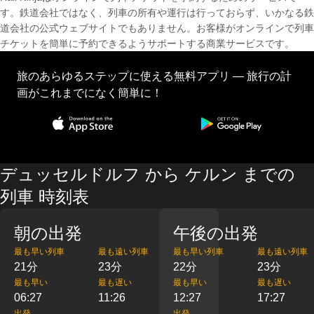
す。鉄道会社ではなく、列車の所有や運行は行っておらず、いかなる鉄
道会社の公式ウェブサイトでもありません。お客様がオンラインで列車
チケットを簡単に予約できるようサポートする商業サービスです。
旅のあらゆるステップに使える無料アプリ — 旅行の計
画がこれまでになく簡単に！
デュッセルドルフ から ケルン までの
列車 時刻表
朝の出発
午後の出発
最も早い列車
最も遠い列車
最も早い列車
最も遠い列車
21分
23分
22分
23分
最も早い
最も遅い
最も早い
最も遅い
06:27
11:26
12:27
17:27
出発
出発