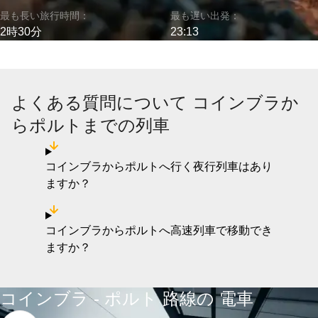
最も長い旅行時間：
最も遅い出発：
2時30分
23:13
よくある質問について コインブラか
らポルトまでの列車
コインブラからポルトへ行く夜行列車はあり
ますか？
コインブラからポルトへ高速列車で移動でき
ますか？
コインブラ - ポルト 路線の 電車