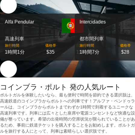
Alfa Pendular
Intercidades
高速列車
都市間列車
旅行時間
価格帯
出発
旅行時間
価格帯
1時間1分
$35
11
1時間7分
$28
コインブラ・ポルト 発の人気ルート
ポルトガルを体験したいなら、最も便利で時間を節約できる選択肢は、
高速鉄道のコインブラからポルトへの列車です！アルファ・ペンドゥラ
ールは、コインブラからポルトまでわずか1時間で到着するユニークな
高速列車です。列車には広々とした座席や電源コンセントなど快適な設
備が整っています。希望の出発時間の空席状況が限られていることがあ
るため、事前に鉄道チケットを購入することをお勧めします。ポルトガ
ルを旅行する人にとって、列車は素晴らしい選択肢です。