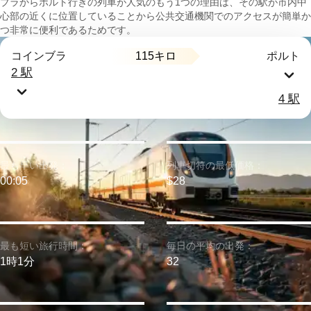
ブラからポルト行きの列車が人気のもう1つの理由は、その駅が市内中
心部の近くに位置していることから公共交通機関でのアクセスが簡単か
つ非常に便利であるためです。
115キロ
コインブラ
ポルト
2 駅
4 駅
最も早い出発：
列車切符の最低価格：
00:05
$28
最も短い旅行時間：
毎日の平均の出発：
1時1分
32