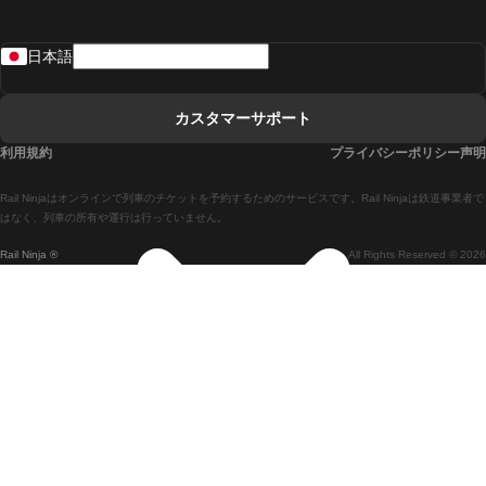
リスボンからラゴスまでの列車
日本語
リスボンからコインブラまでの列車
マドリードからマラガまでの列車
カスタマーサポート
マドリードからリスボンまでの列車
利用規約
プライバシーポリシー声明
マドリードからバルセロナまでの列車
Rail Ninjaはオンラインで列車のチケットを予約するためのサービスです。Rail Ninjaは鉄道事業者で
マドリードからセビリアまでの列車
はなく、列車の所有や運行は行っていません。
Rail Ninja ®
All Rights Reserved © 2026
マドリードからアリカンテまでの列車
マラガからマドリードまでの列車
バルセロナからマドリードまでの列車
バルセロナからセビリアまでの列車
バルセロナからマラガまでの列車
ヴェネツィアからフィレンツェまでの列車