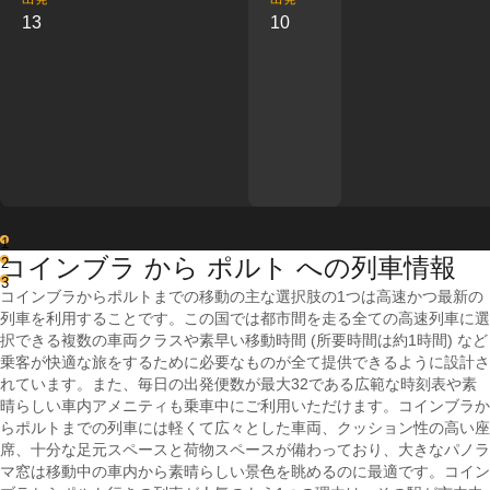
13
10
1
コインブラ から ポルト への列車情報
2
3
コインブラからポルトまでの移動の主な選択肢の1つは高速かつ最新の
列車を利用することです。この国では都市間を走る全ての高速列車に選
択できる複数の車両クラスや素早い移動時間 (所要時間は約1時間) など
乗客が快適な旅をするために必要なものが全て提供できるように設計さ
れています。また、毎日の出発便数が最大32である広範な時刻表や素
晴らしい車内アメニティも乗車中にご利用いただけます。コインブラか
らポルトまでの列車には軽くて広々とした車両、クッション性の高い座
席、十分な足元スペースと荷物スペースが備わっており、大きなパノラ
マ窓は移動中の車内から素晴らしい景色を眺めるのに最適です。コイン