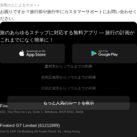
実際の人によるサポート
お困りですか？旅行前や旅行中にカスタマーサポートにお問い合わせく
ださい。
旅のあらゆるステップに対応する無料アプリ — 旅行の計画が
これまでになく簡単に！
慶州市からソウルまでの列車
光州広域市からソウルまでの列車
大邱広域市からソウルまでの列車
コークからダブリンまでの列車
もっと人気のルートを表示
Firebird GT Limited (OC 1451)
ダブリンからゴールウェイまでの列車
432, Triq Fleur de Lys, Suite 1, Birkirkara, BKR 9061, Malta
ロンドンからエディンバラまでの列車
Firebird GT Limited (61211989)
Unit G 15/F Tal Building 49 Austin Road, KL, Hong Kong
ローマからナポリまでの列車