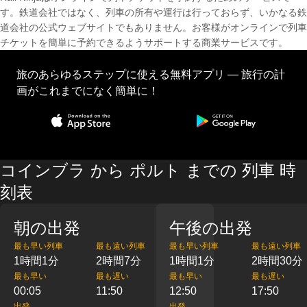
す。鉄道会社ではなく、列車の所有や運行は行っておらず、いかなる鉄
道会社の公式ウェブサイトでもありません。お客様がオンラインで列車
チケットを簡単に予約できるようサポートする商業サービスです。
旅のあらゆるステップに使える無料アプリ — 旅行の計
画がこれまでになく簡単に！
コインブラ から ポルト までの 列車 時
刻表
朝の出発
午後の出発
最も早い列車
最も遠い列車
最も早い列車
最も遠い列車
1時間1分
2時間7分
1時間1分
2時間30分
最も早い
最も遅い
最も早い
最も遅い
00:05
11:50
12:50
17:50
出発
出発