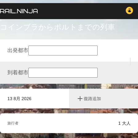
コインブラからポルトまでの列車
出発都市
到着都市
13 8月 2026
復路追加
1
大人
旅行者