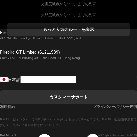
光州広域市からソウルまでの列車
大邱広域市からソウルまでの列車
コークからダブリンまでの列車
もっと人気のルートを表示
Firebird GT Limited (OC 1451)
ダブリンからゴールウェイまでの列車
432, Triq Fleur de Lys, Suite 1, Birkirkara, BKR 9061, Malta
ロンドンからエディンバラまでの列車
Firebird GT Limited (61211989)
Unit G 15/F Tal Building 49 Austin Road, KL, Hong Kong
ローマからナポリまでの列車
リスボンからラゴスまでの列車
日本語
リスボンからコインブラまでの列車
マドリードからマラガまでの列車
カスタマーサポート
マドリードからリスボンまでの列車
利用規約
プライバシーポリシー声明
マドリードからバルセロナまでの列車
Rail Ninjaはオンラインで列車のチケットを予約するためのサービスです。Rail Ninjaは鉄道事業者で
マドリードからセビリアまでの列車
はなく、列車の所有や運行は行っていません。
Rail Ninja ®
All Rights Reserved © 2026
マドリードからアリカンテまでの列車