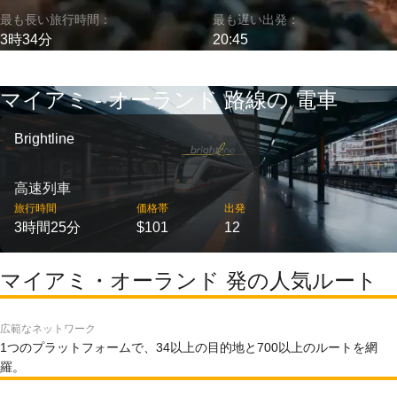
最も長い旅行時間：
最も遅い出発：
3時34分
20:45
マイアミ - オーランド 路線の 電車
Brightline
高速列車
旅行時間
価格帯
出発
3時間25分
$101
12
マイアミ・オーランド 発の人気ルート
広範なネットワーク
1つのプラットフォームで、34以上の目的地と700以上のルートを網
羅。