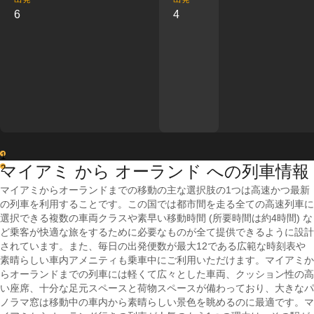
6
4
1
マイアミ から オーランド への列車情報
2
マイアミからオーランドまでの移動の主な選択肢の1つは高速かつ最新
の列車を利用することです。この国では都市間を走る全ての高速列車に
選択できる複数の車両クラスや素早い移動時間 (所要時間は約4時間) な
ど乗客が快適な旅をするために必要なものが全て提供できるように設計
されています。また、毎日の出発便数が最大12である広範な時刻表や
素晴らしい車内アメニティも乗車中にご利用いただけます。マイアミか
らオーランドまでの列車には軽くて広々とした車両、クッション性の高
い座席、十分な足元スペースと荷物スペースが備わっており、大きなパ
ノラマ窓は移動中の車内から素晴らしい景色を眺めるのに最適です。マ