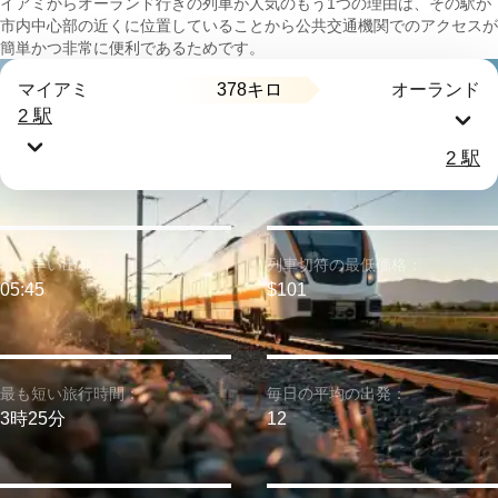
イアミからオーランド行きの列車が人気のもう1つの理由は、その駅が
市内中心部の近くに位置していることから公共交通機関でのアクセスが
簡単かつ非常に便利であるためです。
378キロ
マイアミ
オーランド
2 駅
2 駅
最も早い出発：
列車切符の最低価格：
05:45
$101
最も短い旅行時間：
毎日の平均の出発：
3時25分
12