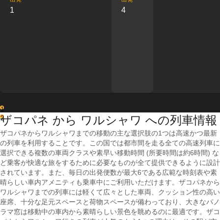
1
4
1
ザコパネ から ワルシャワ への列車情報
2
ザコパネからワルシャワまでの移動の主な選択肢の1つは高速かつ最新
の列車を利用することです。この国では都市間を走る全ての高速列車に
選択できる複数の車両クラスや素早い移動時間 (所要時間は約6時間) な
ど乗客が快適な旅をするために必要なものが全て提供できるように設計
されています。また、毎日の出発便数が最大6である広範な時刻表や素
晴らしい車内アメニティも乗車中にご利用いただけます。ザコパネから
ワルシャワまでの列車には軽くて広々とした車両、クッション性の高い
座席、十分な足元スペースと荷物スペースが備わっており、大きなパノ
ラマ窓は移動中の車内から素晴らしい景色を眺めるのに最適です。ザコ