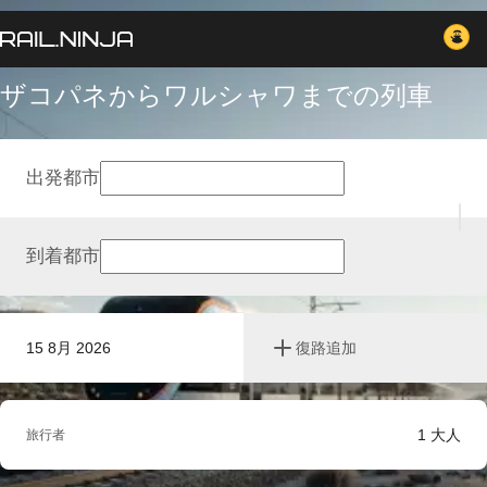
ザコパネからワルシャワまでの列車
出発都市
到着都市
15 8月 2026
復路追加
1
大人
旅行者