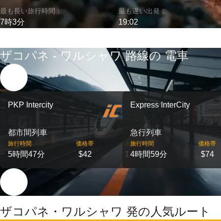
最も長い旅行時間：
最も遅い出発：
7時3分
19:02
ザコパネ - ワルシャワ 路線の 電車
PKP Intercity
Express InterCity
都市間列車
急行列車
旅行時間
価格帯
出発
旅行時間
価格帯
5時間47分
$42
1
4時間59分
$74
ザコパネ・ワルシャワ 発の人気ルート