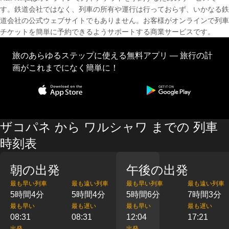
す。鉄道会社ではなく、列車の所有や運行は行っておらず、いかなる鉄
道会社の公式ウェブサイトでもありません。お客様がオンラインで列車
チケットを簡単に予約できるようサポートする商業サービスです。
旅のあらゆるステップに使える無料アプリ — 旅行の計
画がこれまでになく簡単に！
ザコパネ から ワルシャワ までの 列車
時刻表
朝の出発
午後の出発
最も早い列車
最も遠い列車
最も早い列車
最も遠い列車
5時間4分
5時間4分
5時間6分
7時間3分
最も早い
最も遅い
最も早い
最も遅い
08:31
08:31
12:04
17:21
出発
出発