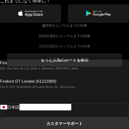
これまでになく簡単に！
慶州市からソウルまでの列車
光州広域市からソウルまでの列車
大邱広域市からソウルまでの列車
コークからダブリンまでの列車
もっと人気のルートを表示
Firebird GT Limited (OC 1451)
ダブリンからゴールウェイまでの列車
432, Triq Fleur de Lys, Suite 1, Birkirkara, BKR 9061, Malta
ロンドンからエディンバラまでの列車
Firebird GT Limited (61211989)
Unit G 15/F Tal Building 49 Austin Road, KL, Hong Kong
ローマからナポリまでの列車
リスボンからラゴスまでの列車
日本語
リスボンからコインブラまでの列車
マドリードからマラガまでの列車
カスタマーサポート