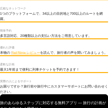
広範なネットワーク
1つのプラットフォームで、34以上の目的地と700以上のルートを網
羅。
簡単予約
多言語対応、20種類以上の支払い方法をご用意しています。
優れた評価
本物の
Rail Ninja レビュー
を読んで、旅行者の声を聞いてみましょう。
柔軟な計画
最大1年前まで便利に列車チケットを予約できます！
実際の人によるサポート
お困りですか？旅行前や旅行中にカスタマーサポートにお問い合わせく
ださい。
旅のあらゆるステップに対応する無料アプリ — 旅行の計画が