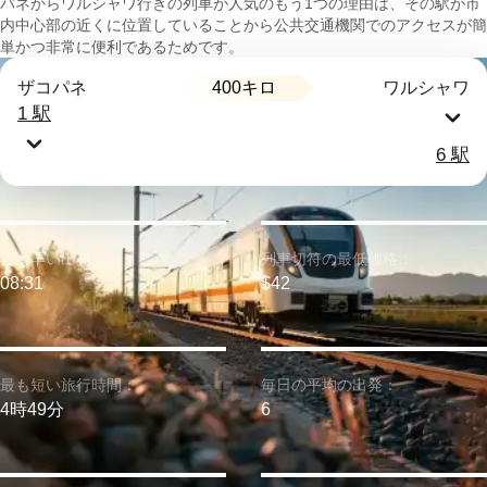
パネからワルシャワ行きの列車が人気のもう1つの理由は、その駅が市
内中心部の近くに位置していることから公共交通機関でのアクセスが簡
単かつ非常に便利であるためです。
400キロ
ザコパネ
ワルシャワ
1 駅
6 駅
最も早い出発：
列車切符の最低価格：
08:31
$42
最も短い旅行時間：
毎日の平均の出発：
4時49分
6