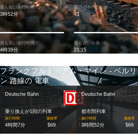
最も短い旅行時間：
毎日の平均の出発：
3時52分
41
最も長い旅行時間：
最も遅い出発：
4時39分
21:15
フランクフルト・アム・マイン - ベルリ
ン 路線の 電車
Deutsche Bahn
Deutsche Bahn
乗り換えが1回の列車
都市間列車
旅行時間
価格帯
出発
旅行時間
価格帯
4時間7分
$69
14
3時間52分
$69