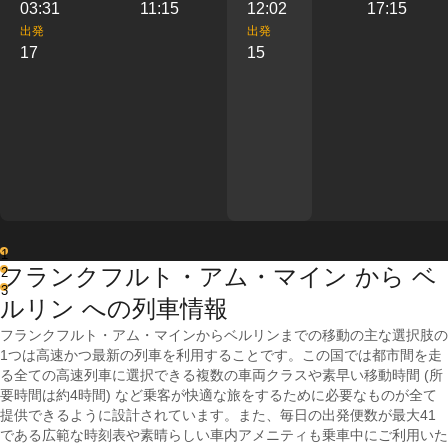
03:31
11:15
12:02
17:15
出発
出発
17
15
1
フランクフルト・アム・マイン から ベ
2
3
ルリン への列車情報
フランクフルト・アム・マインからベルリンまでの移動の主な選択肢の
1つは高速かつ最新の列車を利用することです。この国では都市間を走
る全ての高速列車に選択できる複数の車両クラスや素早い移動時間 (所
要時間は約4時間) など乗客が快適な旅をするために必要なものが全て
提供できるように設計されています。また、毎日の出発便数が最大41
である広範な時刻表や素晴らしい車内アメニティも乗車中にご利用いた