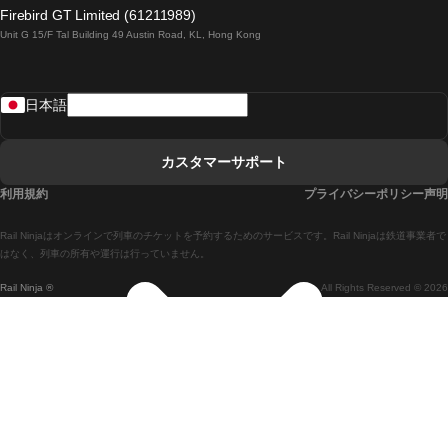
ロンドンからエディンバラまでの列車
Firebird GT Limited (61211989)
Unit G 15/F Tal Building 49 Austin Road, KL, Hong Kong
ローマからナポリまでの列車
リスボンからラゴスまでの列車
日本語
リスボンからコインブラまでの列車
マドリードからマラガまでの列車
カスタマーサポート
マドリードからリスボンまでの列車
利用規約
プライバシーポリシー声明
マドリードからバルセロナまでの列車
Rail Ninjaはオンラインで列車のチケットを予約するためのサービスです。Rail Ninjaは鉄道事業者で
マドリードからセビリアまでの列車
はなく、列車の所有や運行は行っていません。
Rail Ninja ®
All Rights Reserved © 2026
マドリードからアリカンテまでの列車
マラガからマドリードまでの列車
バルセロナからマドリードまでの列車
バルセロナからセビリアまでの列車
バルセロナからマラガまでの列車