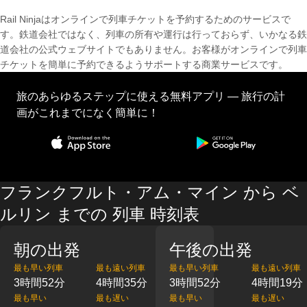
Rail Ninjaはオンラインで列車チケットを予約するためのサービスで
す。鉄道会社ではなく、列車の所有や運行は行っておらず、いかなる鉄
道会社の公式ウェブサイトでもありません。お客様がオンラインで列車
チケットを簡単に予約できるようサポートする商業サービスです。
旅のあらゆるステップに使える無料アプリ — 旅行の計
画がこれまでになく簡単に！
フランクフルト・アム・マイン から ベ
ルリン までの 列車 時刻表
朝の出発
午後の出発
最も早い列車
最も遠い列車
最も早い列車
最も遠い列車
3時間52分
4時間35分
3時間52分
4時間19分
最も早い
最も遅い
最も早い
最も遅い