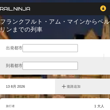
フランクフルト・アム・マインからベル
リンまでの列車
出発都市
到着都市
13 8月 2026
復路追加
1
大人
旅行者