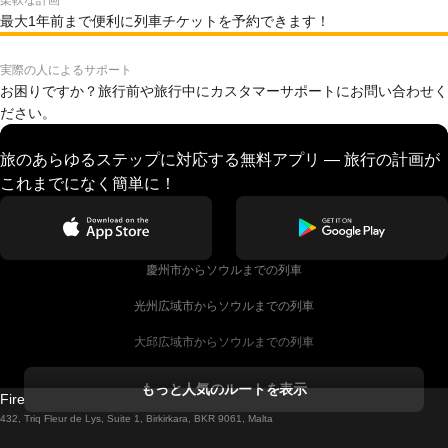
柔軟な計画
最大1年前まで便利に列車チケットを予約できます！
実際の人によるサポート
お困りですか？旅行前や旅行中にカスタマーサポートにお問い合わせく
ださい。
旅のあらゆるステップに対応する無料アプリ — 旅行の計画が
これまでになく簡単に！
慶州市からソウルまでの列車
光州広域市からソウルまでの列車
大邱広域市からソウルまでの列車
コークからダブリンまでの列車
もっと人気のルートを表示
Firebird GT Limited (OC 1451)
ダブリンからゴールウェイまでの列車
432, Triq Fleur de Lys, Suite 1, Birkirkara, BKR 9061, Malta