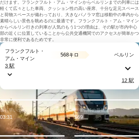
だけます。フランクフルト・アム・マインからベルリンまでの列車には
軽くて広々とした車両、クッション性の高い座席、十分な足元スペース
と荷物スペースが備わっており、大きなパノラマ窓は移動中の車内から
素晴らしい景色を眺めるのに最適です。フランクフルト・アム・マイン
からベルリン行きの列車が人気のもう1つの理由は、その駅が市内中心
部の近くに位置していることから公共交通機関でのアクセスが簡単かつ
非常に便利であるためです。
フランクフルト・
568キロ
ベルリン
アム・マイン
3 駅
12 駅
最も早い出発：
列車切符の最低価格：
03:31
$69