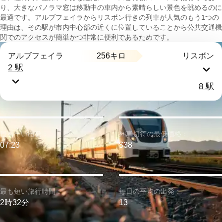
り、大きなパノラマ窓は移動中の車内から素晴らしい景色を眺めるのに
最適です。アルブフェイラからリスボン行きの列車が人気のもう1つの
理由は、その駅が市内中心部の近くに位置していることから公共交通機
関でのアクセスが簡単かつ非常に便利であるためです。
256キロ
アルブフェイラ
リスボン
2 駅
8 駅
最も早い出発：
列車切符の最低価格：
07:23
$38
最も短い旅行時間：
毎日の平均の出発：
2時32分
13