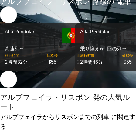
アルブフェイラ - リスボン 路線の 電車
Alfa Pendular
Alfa Pendular
高速列車
乗り換えが1回の列車
旅行時間
価格帯
出発
旅行時間
価格帯
2時間32分
$55
2
2時間46分
$55
アルブフェイラ・リスボン 発の人気ル
ート
アルブフェイラからリスボンまでの列車 に関連す
る