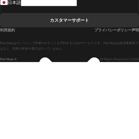
日本語
リスボンからコインブラまでの列車
マドリードからマラガまでの列車
カスタマーサポート
マドリードからリスボンまでの列車
利用規約
プライバシーポリシー声明
マドリードからバルセロナまでの列車
Rail Ninjaはオンラインで列車のチケットを予約するためのサービスです。Rail Ninjaは鉄道事業者で
マドリードからセビリアまでの列車
はなく、列車の所有や運行は行っていません。
Rail Ninja ®
All Rights Reserved © 2026
マドリードからアリカンテまでの列車
マラガからマドリードまでの列車
バルセロナからマドリードまでの列車
バルセロナからセビリアまでの列車
バルセロナからマラガまでの列車
ヴェネツィアからフィレンツェまでの列車
ヴェネツィアからローマまでの列車
釜山からソウルまでの列車