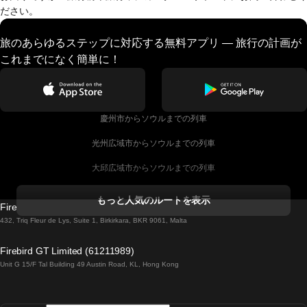
ださい。
旅のあらゆるステップに対応する無料アプリ — 旅行の計画が
これまでになく簡単に！
慶州市からソウルまでの列車
光州広域市からソウルまでの列車
大邱広域市からソウルまでの列車
コークからダブリンまでの列車
もっと人気のルートを表示
Firebird GT Limited (OC 1451)
ダブリンからゴールウェイまでの列車
432, Triq Fleur de Lys, Suite 1, Birkirkara, BKR 9061, Malta
ロンドンからエディンバラまでの列車
Firebird GT Limited (61211989)
Unit G 15/F Tal Building 49 Austin Road, KL, Hong Kong
ローマからナポリまでの列車
リスボンからラゴスまでの列車