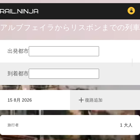
アルブフェイラからリスボンまでの列車
出発都市
到着都市
15 8月 2026
復路追加
1
大人
旅行者