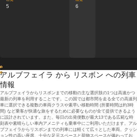
5
6
1
アルブフェイラ から リスボン への列車
2
情報
アルブフェイラからリスボンまでの移動の主な選択肢の1つは高速かつ
最新の列車を利用することです。この国では都市間を走る全ての高速列
車に選択できる複数の車両クラスや素早い移動時間 (所要時間は約3時
間) など乗客が快適な旅をするために必要なものが全て提供できるよう
に設計されています。また、毎日の出発便数が最大13である広範な時
刻表や素晴らしい車内アメニティも乗車中にご利用いただけます。アル
ブフェイラからリスボンまでの列車には軽くて広々とした車両、クッシ
ョン性の高い座席、十分な足元スペースと荷物スペースが備わってお